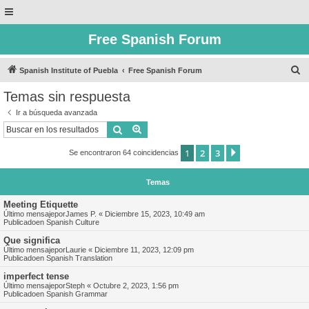
Free Spanish Forum
B
Spanish Institute of Puebla
Free Spanish Forum
u
Temas sin respuesta
s
Ir a búsqueda avanzada
c
Buscar
Búsqueda avanzada
a
1
2
3
Siguiente
Se encontraron 64 coincidencias
r
Temas
Meeting Etiquette
Último mensajepor
James P.
«
Diciembre 15, 2023, 10:49 am
Publicadoen
Spanish Culture
Que significa
Último mensajepor
Laurie
«
Diciembre 11, 2023, 12:09 pm
Publicadoen
Spanish Translation
imperfect tense
Último mensajepor
Steph
«
Octubre 2, 2023, 1:56 pm
Publicadoen
Spanish Grammar