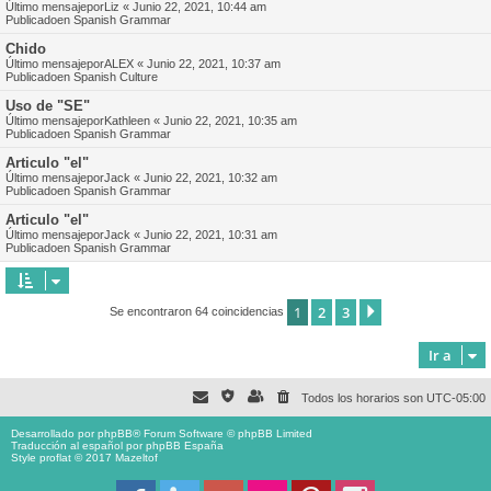
Último mensajepor
Liz
«
Junio 22, 2021, 10:44 am
Publicadoen
Spanish Grammar
Chido
Último mensajepor
ALEX
«
Junio 22, 2021, 10:37 am
Publicadoen
Spanish Culture
Uso de "SE"
Último mensajepor
Kathleen
«
Junio 22, 2021, 10:35 am
Publicadoen
Spanish Grammar
Articulo "el"
Último mensajepor
Jack
«
Junio 22, 2021, 10:32 am
Publicadoen
Spanish Grammar
Articulo "el"
Último mensajepor
Jack
«
Junio 22, 2021, 10:31 am
Publicadoen
Spanish Grammar
1
2
3
Siguiente
Se encontraron 64 coincidencias
Ir a
Todos los horarios son
UTC-05:00
Desarrollado por
phpBB
® Forum Software © phpBB Limited
Traducción al español por
phpBB España
Style proflat © 2017
Mazeltof