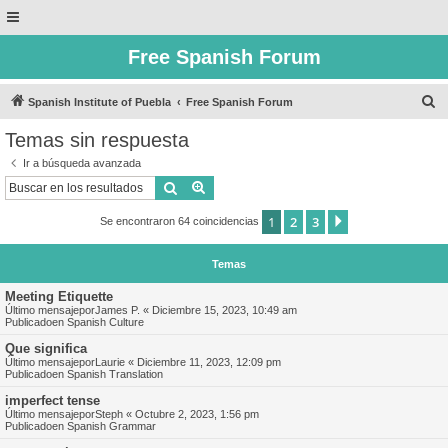
Free Spanish Forum
B
Spanish Institute of Puebla
Free Spanish Forum
u
Temas sin respuesta
s
Ir a búsqueda avanzada
c
Buscar
Búsqueda avanzada
a
1
2
3
Siguiente
Se encontraron 64 coincidencias
r
Temas
Meeting Etiquette
Último mensajepor
James P.
«
Diciembre 15, 2023, 10:49 am
Publicadoen
Spanish Culture
Que significa
Último mensajepor
Laurie
«
Diciembre 11, 2023, 12:09 pm
Publicadoen
Spanish Translation
imperfect tense
Último mensajepor
Steph
«
Octubre 2, 2023, 1:56 pm
Publicadoen
Spanish Grammar