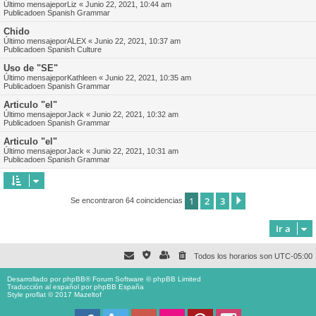
Último mensajepor
Liz
«
Junio 22, 2021, 10:44 am
Publicadoen
Spanish Grammar
Chido
Último mensajepor
ALEX
«
Junio 22, 2021, 10:37 am
Publicadoen
Spanish Culture
Uso de "SE"
Último mensajepor
Kathleen
«
Junio 22, 2021, 10:35 am
Publicadoen
Spanish Grammar
Articulo "el"
Último mensajepor
Jack
«
Junio 22, 2021, 10:32 am
Publicadoen
Spanish Grammar
Articulo "el"
Último mensajepor
Jack
«
Junio 22, 2021, 10:31 am
Publicadoen
Spanish Grammar
1
2
3
Siguiente
Se encontraron 64 coincidencias
Ir a
Todos los horarios son
UTC-05:00
Desarrollado por
phpBB
® Forum Software © phpBB Limited
Traducción al español por
phpBB España
Style proflat © 2017
Mazeltof