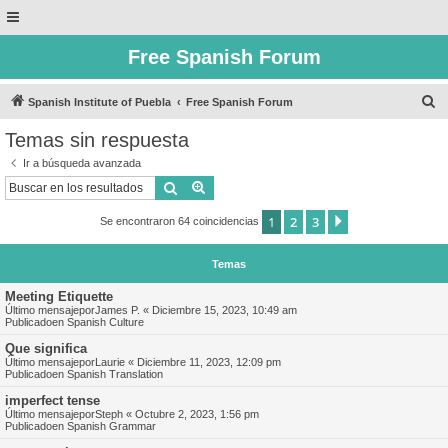
Free Spanish Forum
B
Spanish Institute of Puebla
Free Spanish Forum
u
Temas sin respuesta
s
Ir a búsqueda avanzada
c
Buscar
Búsqueda avanzada
a
1
2
3
Siguiente
Se encontraron 64 coincidencias
r
Temas
Meeting Etiquette
Último mensajepor
James P.
«
Diciembre 15, 2023, 10:49 am
Publicadoen
Spanish Culture
Que significa
Último mensajepor
Laurie
«
Diciembre 11, 2023, 12:09 pm
Publicadoen
Spanish Translation
imperfect tense
Último mensajepor
Steph
«
Octubre 2, 2023, 1:56 pm
Publicadoen
Spanish Grammar