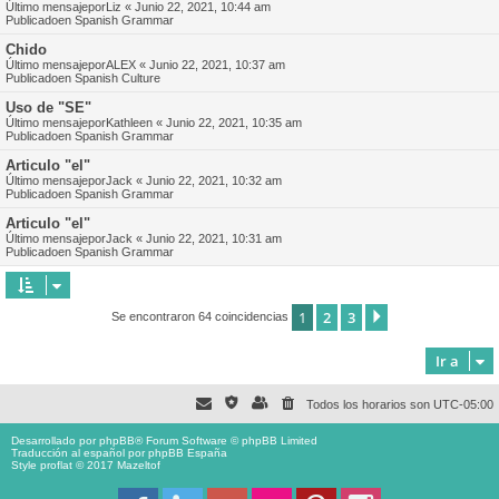
Último mensajepor
Liz
«
Junio 22, 2021, 10:44 am
Publicadoen
Spanish Grammar
Chido
Último mensajepor
ALEX
«
Junio 22, 2021, 10:37 am
Publicadoen
Spanish Culture
Uso de "SE"
Último mensajepor
Kathleen
«
Junio 22, 2021, 10:35 am
Publicadoen
Spanish Grammar
Articulo "el"
Último mensajepor
Jack
«
Junio 22, 2021, 10:32 am
Publicadoen
Spanish Grammar
Articulo "el"
Último mensajepor
Jack
«
Junio 22, 2021, 10:31 am
Publicadoen
Spanish Grammar
1
2
3
Siguiente
Se encontraron 64 coincidencias
Ir a
Todos los horarios son
UTC-05:00
Desarrollado por
phpBB
® Forum Software © phpBB Limited
Traducción al español por
phpBB España
Style proflat © 2017
Mazeltof