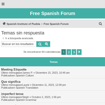
Free Spanish Forum
B
Spanish Institute of Puebla
Free Spanish Forum
u
Temas sin respuesta
s
Ir a búsqueda avanzada
c
Buscar
Búsqueda avanzada
a
1
2
3
Siguiente
Se encontraron 64 coincidencias
r
Temas
Meeting Etiquette
Último mensajepor
James P.
«
Diciembre 15, 2023, 10:49 am
Publicadoen
Spanish Culture
Que significa
Último mensajepor
Laurie
«
Diciembre 11, 2023, 12:09 pm
Publicadoen
Spanish Translation
imperfect tense
Último mensajepor
Steph
«
Octubre 2, 2023, 1:56 pm
Publicadoen
Spanish Grammar