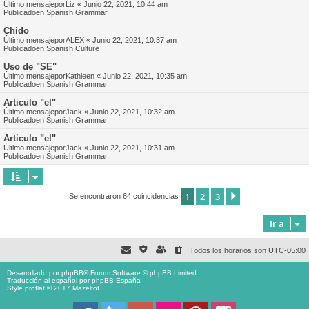
Último mensajepor
Liz
«
Junio 22, 2021, 10:44 am
Publicadoen
Spanish Grammar
Chido
Último mensajepor
ALEX
«
Junio 22, 2021, 10:37 am
Publicadoen
Spanish Culture
Uso de "SE"
Último mensajepor
Kathleen
«
Junio 22, 2021, 10:35 am
Publicadoen
Spanish Grammar
Articulo "el"
Último mensajepor
Jack
«
Junio 22, 2021, 10:32 am
Publicadoen
Spanish Grammar
Articulo "el"
Último mensajepor
Jack
«
Junio 22, 2021, 10:31 am
Publicadoen
Spanish Grammar
1
2
3
Siguiente
Se encontraron 64 coincidencias
Ir a
Todos los horarios son
UTC-05:00
Desarrollado por
phpBB
® Forum Software © phpBB Limited
Traducción al español por
phpBB España
Style proflat © 2017
Mazeltof