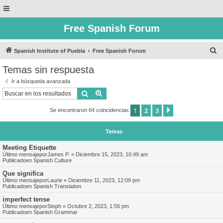
Free Spanish Forum
B
Spanish Institute of Puebla
Free Spanish Forum
u
Temas sin respuesta
s
Ir a búsqueda avanzada
c
Buscar
Búsqueda avanzada
a
1
2
3
Siguiente
Se encontraron 64 coincidencias
r
Temas
Meeting Etiquette
Último mensajepor
James P.
«
Diciembre 15, 2023, 10:49 am
Publicadoen
Spanish Culture
Que significa
Último mensajepor
Laurie
«
Diciembre 11, 2023, 12:09 pm
Publicadoen
Spanish Translation
imperfect tense
Último mensajepor
Steph
«
Octubre 2, 2023, 1:56 pm
Publicadoen
Spanish Grammar