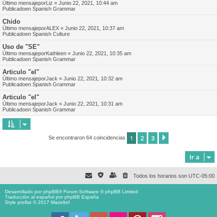
Último mensajepor
Liz
«
Junio 22, 2021, 10:44 am
Publicadoen
Spanish Grammar
Chido
Último mensajepor
ALEX
«
Junio 22, 2021, 10:37 am
Publicadoen
Spanish Culture
Uso de "SE"
Último mensajepor
Kathleen
«
Junio 22, 2021, 10:35 am
Publicadoen
Spanish Grammar
Articulo "el"
Último mensajepor
Jack
«
Junio 22, 2021, 10:32 am
Publicadoen
Spanish Grammar
Articulo "el"
Último mensajepor
Jack
«
Junio 22, 2021, 10:31 am
Publicadoen
Spanish Grammar
1
2
3
Siguiente
Se encontraron 64 coincidencias
Ir a
Todos los horarios son
UTC-05:00
Desarrollado por
phpBB
® Forum Software © phpBB Limited
Traducción al español por
phpBB España
Style proflat © 2017
Mazeltof