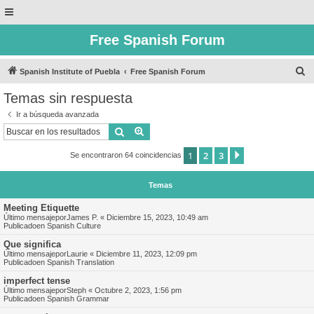
Free Spanish Forum
B
Spanish Institute of Puebla
Free Spanish Forum
u
Temas sin respuesta
s
Ir a búsqueda avanzada
c
Buscar
Búsqueda avanzada
a
1
2
3
Siguiente
Se encontraron 64 coincidencias
r
Temas
Meeting Etiquette
Último mensajepor
James P.
«
Diciembre 15, 2023, 10:49 am
Publicadoen
Spanish Culture
Que significa
Último mensajepor
Laurie
«
Diciembre 11, 2023, 12:09 pm
Publicadoen
Spanish Translation
imperfect tense
Último mensajepor
Steph
«
Octubre 2, 2023, 1:56 pm
Publicadoen
Spanish Grammar