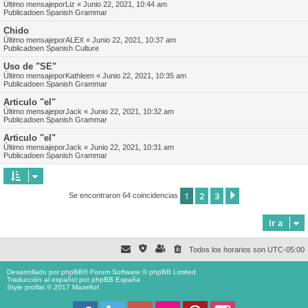
Último mensajepor
Liz
«
Junio 22, 2021, 10:44 am
Publicadoen
Spanish Grammar
Chido
Último mensajepor
ALEX
«
Junio 22, 2021, 10:37 am
Publicadoen
Spanish Culture
Uso de "SE"
Último mensajepor
Kathleen
«
Junio 22, 2021, 10:35 am
Publicadoen
Spanish Grammar
Articulo "el"
Último mensajepor
Jack
«
Junio 22, 2021, 10:32 am
Publicadoen
Spanish Grammar
Articulo "el"
Último mensajepor
Jack
«
Junio 22, 2021, 10:31 am
Publicadoen
Spanish Grammar
1
2
3
Siguiente
Se encontraron 64 coincidencias
Ir a
Todos los horarios son
UTC-05:00
Desarrollado por
phpBB
® Forum Software © phpBB Limited
Traducción al español por
phpBB España
Style proflat © 2017
Mazeltof