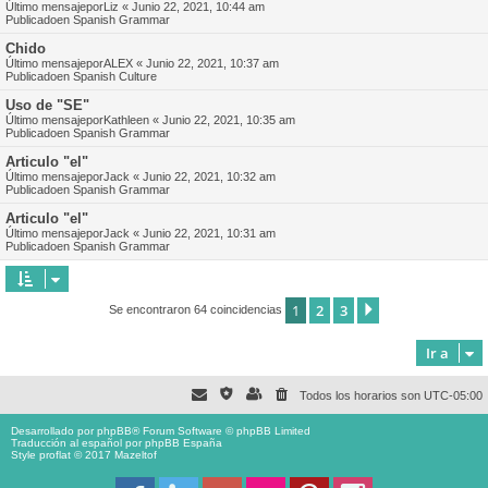
Último mensajepor
Liz
«
Junio 22, 2021, 10:44 am
Publicadoen
Spanish Grammar
Chido
Último mensajepor
ALEX
«
Junio 22, 2021, 10:37 am
Publicadoen
Spanish Culture
Uso de "SE"
Último mensajepor
Kathleen
«
Junio 22, 2021, 10:35 am
Publicadoen
Spanish Grammar
Articulo "el"
Último mensajepor
Jack
«
Junio 22, 2021, 10:32 am
Publicadoen
Spanish Grammar
Articulo "el"
Último mensajepor
Jack
«
Junio 22, 2021, 10:31 am
Publicadoen
Spanish Grammar
1
2
3
Siguiente
Se encontraron 64 coincidencias
Ir a
Todos los horarios son
UTC-05:00
Desarrollado por
phpBB
® Forum Software © phpBB Limited
Traducción al español por
phpBB España
Style proflat © 2017
Mazeltof