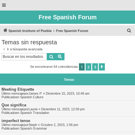
Free Spanish Forum
B
Spanish Institute of Puebla
Free Spanish Forum
u
Temas sin respuesta
s
Ir a búsqueda avanzada
c
Buscar
Búsqueda avanzada
a
1
2
3
Siguiente
Se encontraron 64 coincidencias
r
Temas
Meeting Etiquette
Último mensajepor
James P.
«
Diciembre 15, 2023, 10:49 am
Publicadoen
Spanish Culture
Que significa
Último mensajepor
Laurie
«
Diciembre 11, 2023, 12:09 pm
Publicadoen
Spanish Translation
imperfect tense
Último mensajepor
Steph
«
Octubre 2, 2023, 1:56 pm
Publicadoen
Spanish Grammar