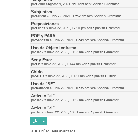
por
Pedro
»Agosto 9, 2021, 9:19 am »en
Spanish Grammar
Subjuntivo
por
Miriam
»Junio 22, 2021, 12:52 pm »en
Spanish Grammar
Preposiciones
por
Lucas
»Junio 22, 2021, 12:50 pm »en
Spanish Grammar
POR y PARA
por
Vanessa
»Junio 22, 2021, 12:49 pm »en
Spanish Grammar
Uso de Objeto Indirecto
por
Jack
»Junio 22, 2021, 10:53 am »en
Spanish Grammar
Ser y Estar
por
Liz
»Junio 22, 2021, 10:44 am »en
Spanish Grammar
Chido
por
ALEX
»Junio 22, 2021, 10:37 am »en
Spanish Culture
Uso de "SE"
por
Kathleen
»Junio 22, 2021, 10:35 am »en
Spanish Grammar
Articulo "el"
por
Jack
»Junio 22, 2021, 10:32 am »en
Spanish Grammar
Articulo "el"
por
Jack
»Junio 22, 2021, 10:31 am »en
Spanish Grammar
Ir a búsqueda avanzada