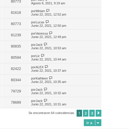
80773
Agosto 9, 2021, 9:19 am
por
Miriam
81618
Junio 22, 2021, 12:52 pm
por
Lucas
80773
Junio 22, 2021, 12:50 pm
por
Vanessa
81239
Junio 22, 2021, 12:49 pm
por
Jack
80835
Junio 22, 2021, 10:53 am
por
Liz
80594
Junio 22, 2021, 10:44 am
por
ALEX
82422
Junio 22, 2021, 10:37 am
por
Kathleen
80344
Junio 22, 2021, 10:35 am
por
Jack
79729
Junio 22, 2021, 10:32 am
por
Jack
78689
Junio 22, 2021, 10:31 am
1
2
3
Siguiente
Se encontraron 64 coincidencias
Ir a