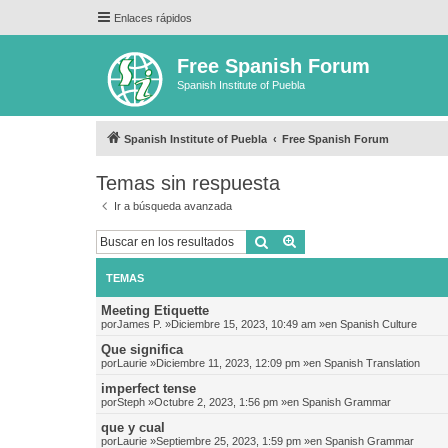
Enlaces rápidos
Free Spanish Forum
Spanish Institute of Puebla
Spanish Institute of Puebla
Free Spanish Forum
Temas sin respuesta
Ir a búsqueda avanzada
Buscar
Búsqueda avanzada
TEMAS
Meeting Etiquette
por
James P.
»Diciembre 15, 2023, 10:49 am »en
Spanish Culture
Que significa
por
Laurie
»Diciembre 11, 2023, 12:09 pm »en
Spanish Translation
imperfect tense
por
Steph
»Octubre 2, 2023, 1:56 pm »en
Spanish Grammar
que y cual
por
Laurie
»Septiembre 25, 2023, 1:59 pm »en
Spanish Grammar