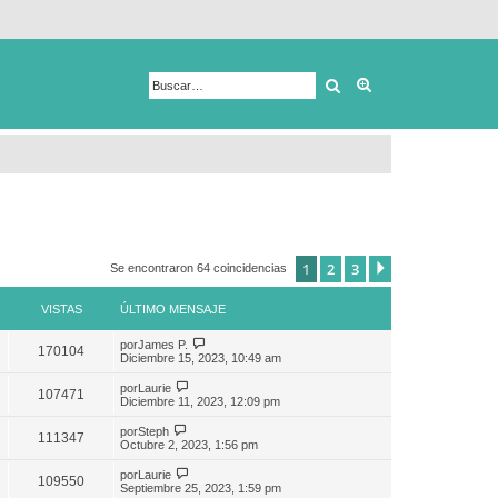
Buscar
Búsqueda avanza
1
2
3
Siguiente
Se encontraron 64 coincidencias
VISTAS
ÚLTIMO MENSAJE
por
James P.
170104
Diciembre 15, 2023, 10:49 am
por
Laurie
107471
Diciembre 11, 2023, 12:09 pm
por
Steph
111347
Octubre 2, 2023, 1:56 pm
por
Laurie
109550
Septiembre 25, 2023, 1:59 pm