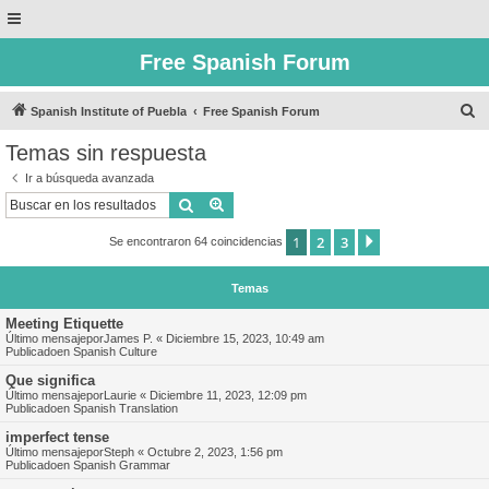
Free Spanish Forum
B
Spanish Institute of Puebla
Free Spanish Forum
u
Temas sin respuesta
s
Ir a búsqueda avanzada
c
Buscar
Búsqueda avanzada
a
1
2
3
Siguiente
Se encontraron 64 coincidencias
r
Temas
Meeting Etiquette
Último mensajepor
James P.
«
Diciembre 15, 2023, 10:49 am
Publicadoen
Spanish Culture
Que significa
Último mensajepor
Laurie
«
Diciembre 11, 2023, 12:09 pm
Publicadoen
Spanish Translation
imperfect tense
Último mensajepor
Steph
«
Octubre 2, 2023, 1:56 pm
Publicadoen
Spanish Grammar