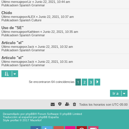
Último mensajepor
Liz
«
Junio 22, 2021, 10:44 am
Publicadoen
Spanish Grammar
Chido
Último mensajepor
ALEX
«
Junio 22, 2021, 10:37 am
Publicadoen
Spanish Culture
Uso de "SE"
Último mensajepor
Kathleen
«
Junio 22, 2021, 10:35 am
Publicadoen
Spanish Grammar
Articulo "el"
Último mensajepor
Jack
«
Junio 22, 2021, 10:32 am
Publicadoen
Spanish Grammar
Articulo "el"
Último mensajepor
Jack
«
Junio 22, 2021, 10:31 am
Publicadoen
Spanish Grammar
1
2
3
Siguiente
Se encontraron 64 coincidencias
Ir a
Todos los horarios son
UTC-05:00
Desarrollado por
phpBB
® Forum Software © phpBB Limited
Traducción al español por
phpBB España
Style proflat © 2017
Mazeltof