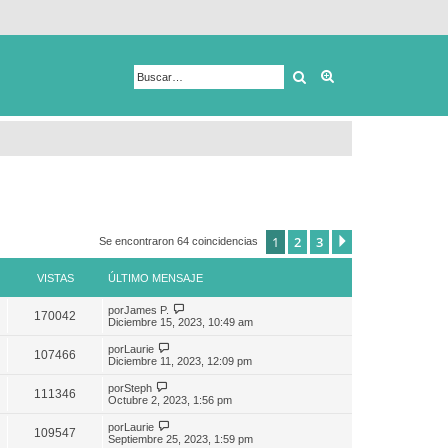
Buscar
Búsqueda avanza
1
2
3
Siguiente
Se encontraron 64 coincidencias
VISTAS
ÚLTIMO MENSAJE
por
James P.
170042
Diciembre 15, 2023, 10:49 am
por
Laurie
107466
Diciembre 11, 2023, 12:09 pm
por
Steph
111346
Octubre 2, 2023, 1:56 pm
por
Laurie
109547
Septiembre 25, 2023, 1:59 pm