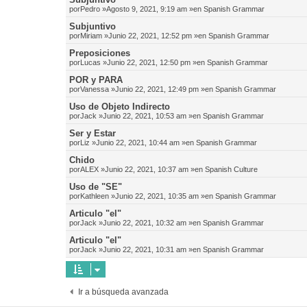
por
Pedro
»Agosto 9, 2021, 9:19 am »en
Spanish Grammar
Subjuntivo
por
Miriam
»Junio 22, 2021, 12:52 pm »en
Spanish Grammar
Preposiciones
por
Lucas
»Junio 22, 2021, 12:50 pm »en
Spanish Grammar
POR y PARA
por
Vanessa
»Junio 22, 2021, 12:49 pm »en
Spanish Grammar
Uso de Objeto Indirecto
por
Jack
»Junio 22, 2021, 10:53 am »en
Spanish Grammar
Ser y Estar
por
Liz
»Junio 22, 2021, 10:44 am »en
Spanish Grammar
Chido
por
ALEX
»Junio 22, 2021, 10:37 am »en
Spanish Culture
Uso de "SE"
por
Kathleen
»Junio 22, 2021, 10:35 am »en
Spanish Grammar
Articulo "el"
por
Jack
»Junio 22, 2021, 10:32 am »en
Spanish Grammar
Articulo "el"
por
Jack
»Junio 22, 2021, 10:31 am »en
Spanish Grammar
Ir a búsqueda avanzada