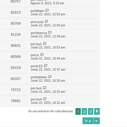
80767
Agosto 9, 2021, 9:19 am
por
Miriam
81613
Junio 22, 2021, 12:52 pm
por
Lucas
80769
Junio 22, 2021, 12:50 pm
por
Vanessa
81234
Junio 22, 2021, 12:49 pm
por
Jack
80831
Junio 22, 2021, 10:53 am
por
Liz
80588
Junio 22, 2021, 10:44 am
por
ALEX
82419
Junio 22, 2021, 10:37 am
por
Kathleen
80337
Junio 22, 2021, 10:35 am
por
Jack
79723
Junio 22, 2021, 10:32 am
por
Jack
78681
Junio 22, 2021, 10:31 am
1
2
3
Siguiente
Se encontraron 64 coincidencias
Ir a