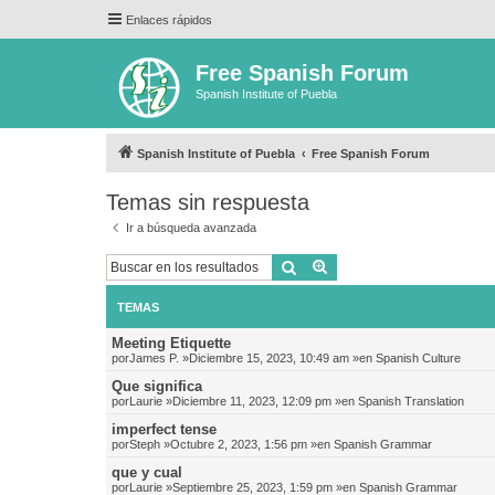
Enlaces rápidos
Free Spanish Forum
Spanish Institute of Puebla
Spanish Institute of Puebla
Free Spanish Forum
Temas sin respuesta
Ir a búsqueda avanzada
Buscar
Búsqueda avanzada
TEMAS
Meeting Etiquette
por
James P.
»Diciembre 15, 2023, 10:49 am »en
Spanish Culture
Que significa
por
Laurie
»Diciembre 11, 2023, 12:09 pm »en
Spanish Translation
imperfect tense
por
Steph
»Octubre 2, 2023, 1:56 pm »en
Spanish Grammar
que y cual
por
Laurie
»Septiembre 25, 2023, 1:59 pm »en
Spanish Grammar