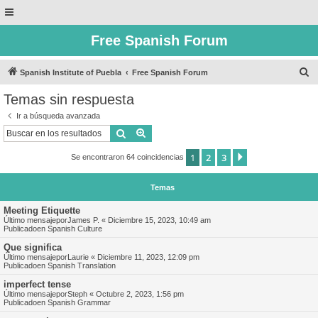
Free Spanish Forum
B
Spanish Institute of Puebla
Free Spanish Forum
u
Temas sin respuesta
s
Ir a búsqueda avanzada
c
Buscar
Búsqueda avanzada
a
1
2
3
Siguiente
Se encontraron 64 coincidencias
r
Temas
Meeting Etiquette
Último mensajepor
James P.
«
Diciembre 15, 2023, 10:49 am
Publicadoen
Spanish Culture
Que significa
Último mensajepor
Laurie
«
Diciembre 11, 2023, 12:09 pm
Publicadoen
Spanish Translation
imperfect tense
Último mensajepor
Steph
«
Octubre 2, 2023, 1:56 pm
Publicadoen
Spanish Grammar