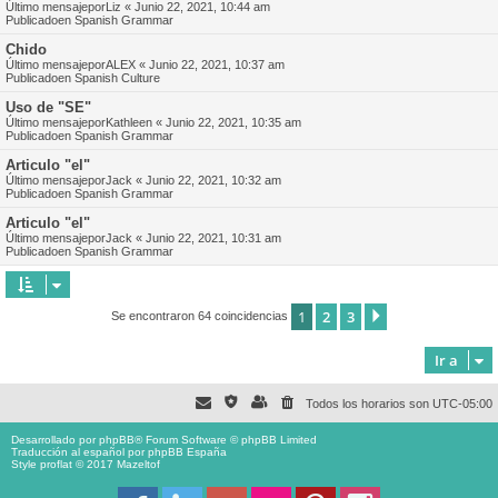
Último mensajepor
Liz
«
Junio 22, 2021, 10:44 am
Publicadoen
Spanish Grammar
Chido
Último mensajepor
ALEX
«
Junio 22, 2021, 10:37 am
Publicadoen
Spanish Culture
Uso de "SE"
Último mensajepor
Kathleen
«
Junio 22, 2021, 10:35 am
Publicadoen
Spanish Grammar
Articulo "el"
Último mensajepor
Jack
«
Junio 22, 2021, 10:32 am
Publicadoen
Spanish Grammar
Articulo "el"
Último mensajepor
Jack
«
Junio 22, 2021, 10:31 am
Publicadoen
Spanish Grammar
1
2
3
Siguiente
Se encontraron 64 coincidencias
Ir a
Todos los horarios son
UTC-05:00
Desarrollado por
phpBB
® Forum Software © phpBB Limited
Traducción al español por
phpBB España
Style proflat © 2017
Mazeltof