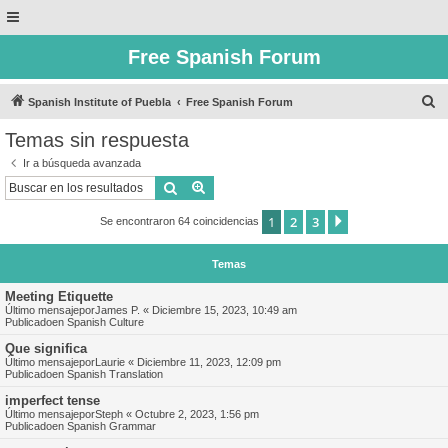
Free Spanish Forum
B
Spanish Institute of Puebla
Free Spanish Forum
u
Temas sin respuesta
s
Ir a búsqueda avanzada
c
Buscar
Búsqueda avanzada
a
1
2
3
Siguiente
Se encontraron 64 coincidencias
r
Temas
Meeting Etiquette
Último mensajepor
James P.
«
Diciembre 15, 2023, 10:49 am
Publicadoen
Spanish Culture
Que significa
Último mensajepor
Laurie
«
Diciembre 11, 2023, 12:09 pm
Publicadoen
Spanish Translation
imperfect tense
Último mensajepor
Steph
«
Octubre 2, 2023, 1:56 pm
Publicadoen
Spanish Grammar