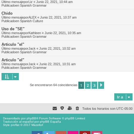
Último mensajepor
Liz
«
Junio 22, 2021, 10:44 am
Publicadoen
Spanish Grammar
Chido
Último mensajepor
ALEX
«
Junio 22, 2021, 10:37 am
Publicadoen
Spanish Culture
Uso de "SE"
Último mensajepor
Kathleen
«
Junio 22, 2021, 10:35 am
Publicadoen
Spanish Grammar
Articulo "el"
Último mensajepor
Jack
«
Junio 22, 2021, 10:32 am
Publicadoen
Spanish Grammar
Articulo "el"
Último mensajepor
Jack
«
Junio 22, 2021, 10:31 am
Publicadoen
Spanish Grammar
1
2
3
Siguiente
Se encontraron 64 coincidencias
Ir a
Todos los horarios son
UTC-05:00
Desarrollado por
phpBB
® Forum Software © phpBB Limited
Traducción al español por
phpBB España
Style proflat © 2017
Mazeltof