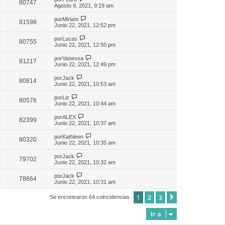
80747
Agosto 9, 2021, 9:19 am
por
Miriam
81598
Junio 22, 2021, 12:52 pm
por
Lucas
80755
Junio 22, 2021, 12:50 pm
por
Vanessa
81217
Junio 22, 2021, 12:49 pm
por
Jack
80814
Junio 22, 2021, 10:53 am
por
Liz
80576
Junio 22, 2021, 10:44 am
por
ALEX
82399
Junio 22, 2021, 10:37 am
por
Kathleen
80320
Junio 22, 2021, 10:35 am
por
Jack
79702
Junio 22, 2021, 10:32 am
por
Jack
78664
Junio 22, 2021, 10:31 am
1
2
3
Siguiente
Se encontraron 64 coincidencias
Ir a