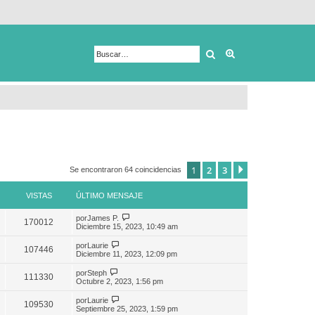
Buscar
Búsqueda avanza
1
2
3
Siguiente
Se encontraron 64 coincidencias
VISTAS
ÚLTIMO MENSAJE
por
James P.
170012
Diciembre 15, 2023, 10:49 am
por
Laurie
107446
Diciembre 11, 2023, 12:09 pm
por
Steph
111330
Octubre 2, 2023, 1:56 pm
por
Laurie
109530
Septiembre 25, 2023, 1:59 pm