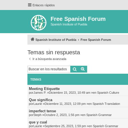
Enlaces rápidos
Free Spanish Forum
Spanish Institute of Puebla
Spanish Institute of Puebla
Free Spanish Forum
Temas sin respuesta
Ir a búsqueda avanzada
Buscar
Búsqueda avanzada
TEMAS
Meeting Etiquette
por
James P.
»Diciembre 15, 2023, 10:49 am »en
Spanish Culture
Que significa
por
Laurie
»Diciembre 11, 2023, 12:09 pm »en
Spanish Translation
imperfect tense
por
Steph
»Octubre 2, 2023, 1:56 pm »en
Spanish Grammar
que y cual
por
Laurie
»Septiembre 25, 2023, 1:59 pm »en
Spanish Grammar