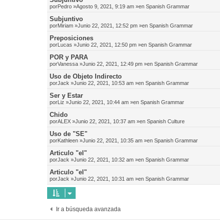
por
Pedro
»Agosto 9, 2021, 9:19 am »en
Spanish Grammar
Subjuntivo
por
Miriam
»Junio 22, 2021, 12:52 pm »en
Spanish Grammar
Preposiciones
por
Lucas
»Junio 22, 2021, 12:50 pm »en
Spanish Grammar
POR y PARA
por
Vanessa
»Junio 22, 2021, 12:49 pm »en
Spanish Grammar
Uso de Objeto Indirecto
por
Jack
»Junio 22, 2021, 10:53 am »en
Spanish Grammar
Ser y Estar
por
Liz
»Junio 22, 2021, 10:44 am »en
Spanish Grammar
Chido
por
ALEX
»Junio 22, 2021, 10:37 am »en
Spanish Culture
Uso de "SE"
por
Kathleen
»Junio 22, 2021, 10:35 am »en
Spanish Grammar
Articulo "el"
por
Jack
»Junio 22, 2021, 10:32 am »en
Spanish Grammar
Articulo "el"
por
Jack
»Junio 22, 2021, 10:31 am »en
Spanish Grammar
Ir a búsqueda avanzada