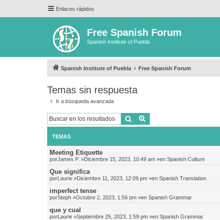
Enlaces rápidos
Free Spanish Forum
Spanish Institute of Puebla
Spanish Institute of Puebla
Free Spanish Forum
Temas sin respuesta
Ir a búsqueda avanzada
Buscar
Búsqueda avanzada
TEMAS
Meeting Etiquette
por
James P.
»Diciembre 15, 2023, 10:49 am »en
Spanish Culture
Que significa
por
Laurie
»Diciembre 11, 2023, 12:09 pm »en
Spanish Translation
imperfect tense
por
Steph
»Octubre 2, 2023, 1:56 pm »en
Spanish Grammar
que y cual
por
Laurie
»Septiembre 25, 2023, 1:59 pm »en
Spanish Grammar