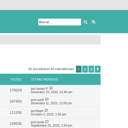
Buscar
Búsqueda avanza
1
2
3
Siguiente
Se encontraron 64 coincidencias
VISTAS
ÚLTIMO MENSAJE
por
James P.
170019
Diciembre 15, 2023, 10:49 am
por
Laurie
107453
Diciembre 11, 2023, 12:09 pm
por
Steph
111336
Octubre 2, 2023, 1:56 pm
por
Laurie
109535
Septiembre 25, 2023, 1:59 pm