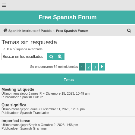
Free Spanish Forum
B
Spanish Institute of Puebla
Free Spanish Forum
u
Temas sin respuesta
s
Ir a búsqueda avanzada
c
Buscar
Búsqueda avanzada
a
1
2
3
Siguiente
Se encontraron 64 coincidencias
r
Temas
Meeting Etiquette
Último mensajepor
James P.
«
Diciembre 15, 2023, 10:49 am
Publicadoen
Spanish Culture
Que significa
Último mensajepor
Laurie
«
Diciembre 11, 2023, 12:09 pm
Publicadoen
Spanish Translation
imperfect tense
Último mensajepor
Steph
«
Octubre 2, 2023, 1:56 pm
Publicadoen
Spanish Grammar