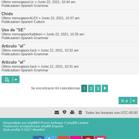
Último mensajepor
Liz
«
Junio 22, 2021, 10:44 am
Publicadoen
Spanish Grammar
Chido
Último mensajepor
ALEX
«
Junio 22, 2021, 10:37 am
Publicadoen
Spanish Culture
Uso de "SE"
Último mensajepor
Kathleen
«
Junio 22, 2021, 10:35 am
Publicadoen
Spanish Grammar
Articulo "el"
Último mensajepor
Jack
«
Junio 22, 2021, 10:32 am
Publicadoen
Spanish Grammar
Articulo "el"
Último mensajepor
Jack
«
Junio 22, 2021, 10:31 am
Publicadoen
Spanish Grammar
1
2
3
Siguiente
Se encontraron 64 coincidencias
Ir a
Todos los horarios son
UTC-05:00
Desarrollado por
phpBB
® Forum Software © phpBB Limited
Traducción al español por
phpBB España
Style proflat © 2017
Mazeltof