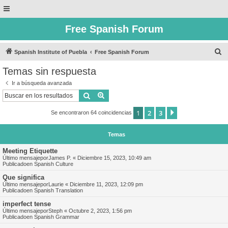
Free Spanish Forum
B
Spanish Institute of Puebla
Free Spanish Forum
u
Temas sin respuesta
s
Ir a búsqueda avanzada
c
Buscar
Búsqueda avanzada
a
1
2
3
Siguiente
Se encontraron 64 coincidencias
r
Temas
Meeting Etiquette
Último mensajepor
James P.
«
Diciembre 15, 2023, 10:49 am
Publicadoen
Spanish Culture
Que significa
Último mensajepor
Laurie
«
Diciembre 11, 2023, 12:09 pm
Publicadoen
Spanish Translation
imperfect tense
Último mensajepor
Steph
«
Octubre 2, 2023, 1:56 pm
Publicadoen
Spanish Grammar