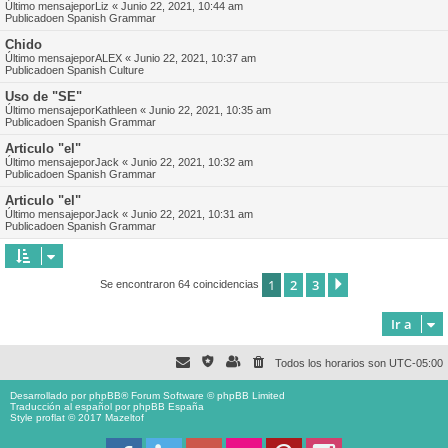
Último mensajepor
Liz
«
Junio 22, 2021, 10:44 am
Publicadoen
Spanish Grammar
Chido
Último mensajepor
ALEX
«
Junio 22, 2021, 10:37 am
Publicadoen
Spanish Culture
Uso de "SE"
Último mensajepor
Kathleen
«
Junio 22, 2021, 10:35 am
Publicadoen
Spanish Grammar
Articulo "el"
Último mensajepor
Jack
«
Junio 22, 2021, 10:32 am
Publicadoen
Spanish Grammar
Articulo "el"
Último mensajepor
Jack
«
Junio 22, 2021, 10:31 am
Publicadoen
Spanish Grammar
1
2
3
Siguiente
Se encontraron 64 coincidencias
Ir a
Todos los horarios son
UTC-05:00
Desarrollado por
phpBB
® Forum Software © phpBB Limited
Traducción al español por
phpBB España
Style proflat © 2017
Mazeltof