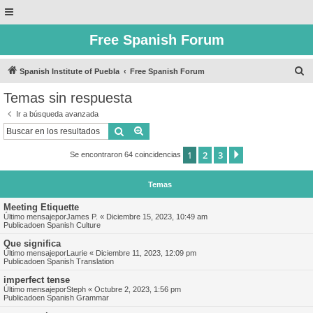
Free Spanish Forum
B
Spanish Institute of Puebla
Free Spanish Forum
u
Temas sin respuesta
s
Ir a búsqueda avanzada
c
Buscar
Búsqueda avanzada
a
1
2
3
Siguiente
Se encontraron 64 coincidencias
r
Temas
Meeting Etiquette
Último mensajepor
James P.
«
Diciembre 15, 2023, 10:49 am
Publicadoen
Spanish Culture
Que significa
Último mensajepor
Laurie
«
Diciembre 11, 2023, 12:09 pm
Publicadoen
Spanish Translation
imperfect tense
Último mensajepor
Steph
«
Octubre 2, 2023, 1:56 pm
Publicadoen
Spanish Grammar