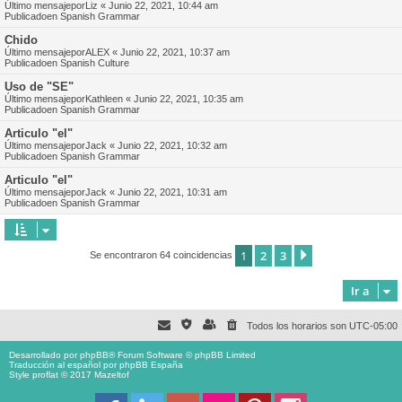
Último mensajepor
Liz
«
Junio 22, 2021, 10:44 am
Publicadoen
Spanish Grammar
Chido
Último mensajepor
ALEX
«
Junio 22, 2021, 10:37 am
Publicadoen
Spanish Culture
Uso de "SE"
Último mensajepor
Kathleen
«
Junio 22, 2021, 10:35 am
Publicadoen
Spanish Grammar
Articulo "el"
Último mensajepor
Jack
«
Junio 22, 2021, 10:32 am
Publicadoen
Spanish Grammar
Articulo "el"
Último mensajepor
Jack
«
Junio 22, 2021, 10:31 am
Publicadoen
Spanish Grammar
1
2
3
Siguiente
Se encontraron 64 coincidencias
Ir a
Todos los horarios son
UTC-05:00
Desarrollado por
phpBB
® Forum Software © phpBB Limited
Traducción al español por
phpBB España
Style proflat © 2017
Mazeltof