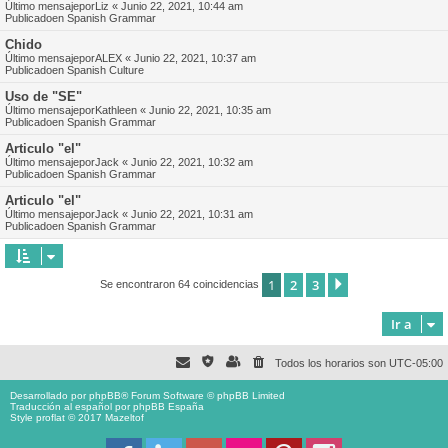
Último mensajepor
Liz
«
Junio 22, 2021, 10:44 am
Publicadoen
Spanish Grammar
Chido
Último mensajepor
ALEX
«
Junio 22, 2021, 10:37 am
Publicadoen
Spanish Culture
Uso de "SE"
Último mensajepor
Kathleen
«
Junio 22, 2021, 10:35 am
Publicadoen
Spanish Grammar
Articulo "el"
Último mensajepor
Jack
«
Junio 22, 2021, 10:32 am
Publicadoen
Spanish Grammar
Articulo "el"
Último mensajepor
Jack
«
Junio 22, 2021, 10:31 am
Publicadoen
Spanish Grammar
1
2
3
Siguiente
Se encontraron 64 coincidencias
Ir a
Todos los horarios son
UTC-05:00
Desarrollado por
phpBB
® Forum Software © phpBB Limited
Traducción al español por
phpBB España
Style proflat © 2017
Mazeltof