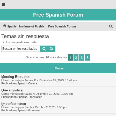
Free Spanish Forum
B
Spanish Institute of Puebla
Free Spanish Forum
u
Temas sin respuesta
s
Ir a búsqueda avanzada
c
Buscar
Búsqueda avanzada
a
1
2
3
Siguiente
Se encontraron 64 coincidencias
r
Temas
Meeting Etiquette
Último mensajepor
James P.
«
Diciembre 15, 2023, 10:49 am
Publicadoen
Spanish Culture
Que significa
Último mensajepor
Laurie
«
Diciembre 11, 2023, 12:09 pm
Publicadoen
Spanish Translation
imperfect tense
Último mensajepor
Steph
«
Octubre 2, 2023, 1:56 pm
Publicadoen
Spanish Grammar