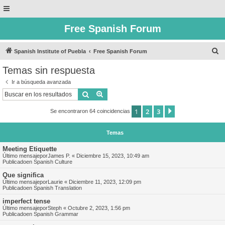
Free Spanish Forum
B
Spanish Institute of Puebla
Free Spanish Forum
u
Temas sin respuesta
s
Ir a búsqueda avanzada
c
Buscar
Búsqueda avanzada
a
1
2
3
Siguiente
Se encontraron 64 coincidencias
r
Temas
Meeting Etiquette
Último mensajepor
James P.
«
Diciembre 15, 2023, 10:49 am
Publicadoen
Spanish Culture
Que significa
Último mensajepor
Laurie
«
Diciembre 11, 2023, 12:09 pm
Publicadoen
Spanish Translation
imperfect tense
Último mensajepor
Steph
«
Octubre 2, 2023, 1:56 pm
Publicadoen
Spanish Grammar