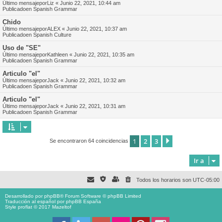
Último mensajepor
Liz
«
Junio 22, 2021, 10:44 am
Publicadoen
Spanish Grammar
Chido
Último mensajepor
ALEX
«
Junio 22, 2021, 10:37 am
Publicadoen
Spanish Culture
Uso de "SE"
Último mensajepor
Kathleen
«
Junio 22, 2021, 10:35 am
Publicadoen
Spanish Grammar
Articulo "el"
Último mensajepor
Jack
«
Junio 22, 2021, 10:32 am
Publicadoen
Spanish Grammar
Articulo "el"
Último mensajepor
Jack
«
Junio 22, 2021, 10:31 am
Publicadoen
Spanish Grammar
1
2
3
Siguiente
Se encontraron 64 coincidencias
Ir a
Todos los horarios son
UTC-05:00
Desarrollado por
phpBB
® Forum Software © phpBB Limited
Traducción al español por
phpBB España
Style proflat © 2017
Mazeltof