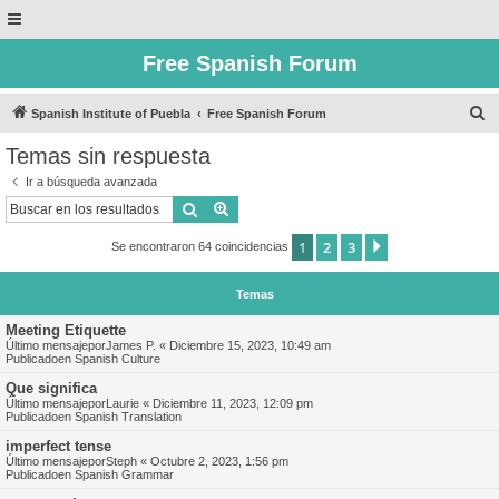
Free Spanish Forum
B
Spanish Institute of Puebla
Free Spanish Forum
u
Temas sin respuesta
s
Ir a búsqueda avanzada
c
Buscar
Búsqueda avanzada
a
1
2
3
Siguiente
Se encontraron 64 coincidencias
r
Temas
Meeting Etiquette
Último mensajepor
James P.
«
Diciembre 15, 2023, 10:49 am
Publicadoen
Spanish Culture
Que significa
Último mensajepor
Laurie
«
Diciembre 11, 2023, 12:09 pm
Publicadoen
Spanish Translation
imperfect tense
Último mensajepor
Steph
«
Octubre 2, 2023, 1:56 pm
Publicadoen
Spanish Grammar