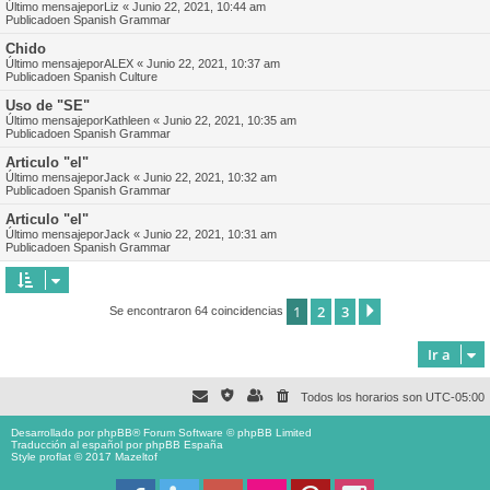
Último mensajepor
Liz
«
Junio 22, 2021, 10:44 am
Publicadoen
Spanish Grammar
Chido
Último mensajepor
ALEX
«
Junio 22, 2021, 10:37 am
Publicadoen
Spanish Culture
Uso de "SE"
Último mensajepor
Kathleen
«
Junio 22, 2021, 10:35 am
Publicadoen
Spanish Grammar
Articulo "el"
Último mensajepor
Jack
«
Junio 22, 2021, 10:32 am
Publicadoen
Spanish Grammar
Articulo "el"
Último mensajepor
Jack
«
Junio 22, 2021, 10:31 am
Publicadoen
Spanish Grammar
1
2
3
Siguiente
Se encontraron 64 coincidencias
Ir a
Todos los horarios son
UTC-05:00
Desarrollado por
phpBB
® Forum Software © phpBB Limited
Traducción al español por
phpBB España
Style proflat © 2017
Mazeltof