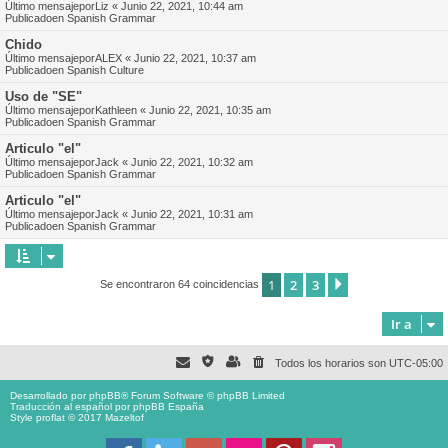
Último mensajepor
Liz
«
Junio 22, 2021, 10:44 am
Publicadoen
Spanish Grammar
Chido
Último mensajepor
ALEX
«
Junio 22, 2021, 10:37 am
Publicadoen
Spanish Culture
Uso de "SE"
Último mensajepor
Kathleen
«
Junio 22, 2021, 10:35 am
Publicadoen
Spanish Grammar
Articulo "el"
Último mensajepor
Jack
«
Junio 22, 2021, 10:32 am
Publicadoen
Spanish Grammar
Articulo "el"
Último mensajepor
Jack
«
Junio 22, 2021, 10:31 am
Publicadoen
Spanish Grammar
1
2
3
Siguiente
Se encontraron 64 coincidencias
Ir a
Todos los horarios son
UTC-05:00
Desarrollado por
phpBB
® Forum Software © phpBB Limited
Traducción al español por
phpBB España
Style proflat © 2017
Mazeltof