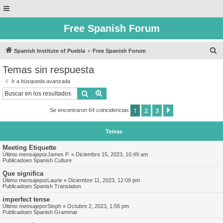
Free Spanish Forum
B
Spanish Institute of Puebla
Free Spanish Forum
u
Temas sin respuesta
s
Ir a búsqueda avanzada
c
Buscar
Búsqueda avanzada
a
1
2
3
Siguiente
Se encontraron 64 coincidencias
r
Temas
Meeting Etiquette
Último mensajepor
James P.
«
Diciembre 15, 2023, 10:49 am
Publicadoen
Spanish Culture
Que significa
Último mensajepor
Laurie
«
Diciembre 11, 2023, 12:09 pm
Publicadoen
Spanish Translation
imperfect tense
Último mensajepor
Steph
«
Octubre 2, 2023, 1:56 pm
Publicadoen
Spanish Grammar