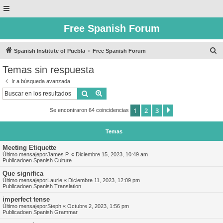
Free Spanish Forum
B
Spanish Institute of Puebla
Free Spanish Forum
u
Temas sin respuesta
s
Ir a búsqueda avanzada
c
Buscar
Búsqueda avanzada
a
1
2
3
Siguiente
Se encontraron 64 coincidencias
r
Temas
Meeting Etiquette
Último mensajepor
James P.
«
Diciembre 15, 2023, 10:49 am
Publicadoen
Spanish Culture
Que significa
Último mensajepor
Laurie
«
Diciembre 11, 2023, 12:09 pm
Publicadoen
Spanish Translation
imperfect tense
Último mensajepor
Steph
«
Octubre 2, 2023, 1:56 pm
Publicadoen
Spanish Grammar