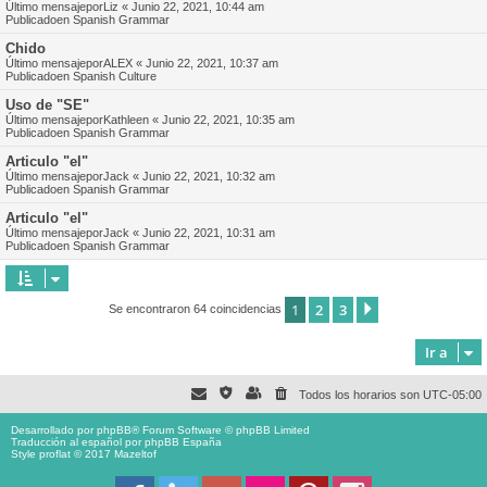
Último mensajepor
Liz
«
Junio 22, 2021, 10:44 am
Publicadoen
Spanish Grammar
Chido
Último mensajepor
ALEX
«
Junio 22, 2021, 10:37 am
Publicadoen
Spanish Culture
Uso de "SE"
Último mensajepor
Kathleen
«
Junio 22, 2021, 10:35 am
Publicadoen
Spanish Grammar
Articulo "el"
Último mensajepor
Jack
«
Junio 22, 2021, 10:32 am
Publicadoen
Spanish Grammar
Articulo "el"
Último mensajepor
Jack
«
Junio 22, 2021, 10:31 am
Publicadoen
Spanish Grammar
1
2
3
Siguiente
Se encontraron 64 coincidencias
Ir a
Todos los horarios son
UTC-05:00
Desarrollado por
phpBB
® Forum Software © phpBB Limited
Traducción al español por
phpBB España
Style proflat © 2017
Mazeltof