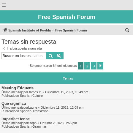
Free Spanish Forum
B
Spanish Institute of Puebla
Free Spanish Forum
u
Temas sin respuesta
s
Ir a búsqueda avanzada
c
Buscar
Búsqueda avanzada
a
1
2
3
Siguiente
Se encontraron 64 coincidencias
r
Temas
Meeting Etiquette
Último mensajepor
James P.
«
Diciembre 15, 2023, 10:49 am
Publicadoen
Spanish Culture
Que significa
Último mensajepor
Laurie
«
Diciembre 11, 2023, 12:09 pm
Publicadoen
Spanish Translation
imperfect tense
Último mensajepor
Steph
«
Octubre 2, 2023, 1:56 pm
Publicadoen
Spanish Grammar