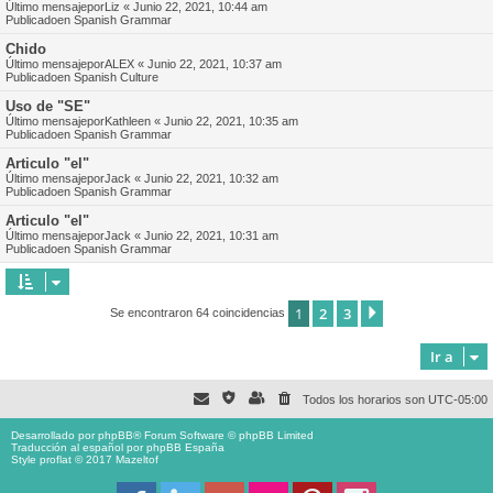
Último mensajepor
Liz
«
Junio 22, 2021, 10:44 am
Publicadoen
Spanish Grammar
Chido
Último mensajepor
ALEX
«
Junio 22, 2021, 10:37 am
Publicadoen
Spanish Culture
Uso de "SE"
Último mensajepor
Kathleen
«
Junio 22, 2021, 10:35 am
Publicadoen
Spanish Grammar
Articulo "el"
Último mensajepor
Jack
«
Junio 22, 2021, 10:32 am
Publicadoen
Spanish Grammar
Articulo "el"
Último mensajepor
Jack
«
Junio 22, 2021, 10:31 am
Publicadoen
Spanish Grammar
1
2
3
Siguiente
Se encontraron 64 coincidencias
Ir a
Todos los horarios son
UTC-05:00
Desarrollado por
phpBB
® Forum Software © phpBB Limited
Traducción al español por
phpBB España
Style proflat © 2017
Mazeltof