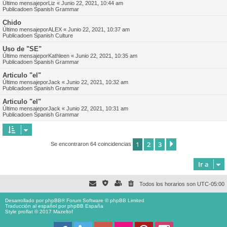
Último mensajepor
Liz
«
Junio 22, 2021, 10:44 am
Publicadoen
Spanish Grammar
Chido
Último mensajepor
ALEX
«
Junio 22, 2021, 10:37 am
Publicadoen
Spanish Culture
Uso de "SE"
Último mensajepor
Kathleen
«
Junio 22, 2021, 10:35 am
Publicadoen
Spanish Grammar
Articulo "el"
Último mensajepor
Jack
«
Junio 22, 2021, 10:32 am
Publicadoen
Spanish Grammar
Articulo "el"
Último mensajepor
Jack
«
Junio 22, 2021, 10:31 am
Publicadoen
Spanish Grammar
1
2
3
Siguiente
Se encontraron 64 coincidencias
Ir a
Todos los horarios son
UTC-05:00
Desarrollado por
phpBB
® Forum Software © phpBB Limited
Traducción al español por
phpBB España
Style proflat © 2017
Mazeltof