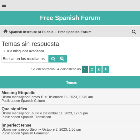
Free Spanish Forum
B
Spanish Institute of Puebla
Free Spanish Forum
u
Temas sin respuesta
s
Ir a búsqueda avanzada
c
Buscar
Búsqueda avanzada
a
1
2
3
Siguiente
Se encontraron 64 coincidencias
r
Temas
Meeting Etiquette
Último mensajepor
James P.
«
Diciembre 15, 2023, 10:49 am
Publicadoen
Spanish Culture
Que significa
Último mensajepor
Laurie
«
Diciembre 11, 2023, 12:09 pm
Publicadoen
Spanish Translation
imperfect tense
Último mensajepor
Steph
«
Octubre 2, 2023, 1:56 pm
Publicadoen
Spanish Grammar