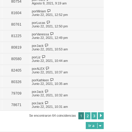
80754
Agosto 9, 2021, 9:19 am
por
Miriam
81604
Junio 22, 2021, 12:52 pm
por
Lucas
80761
Junio 22, 2021, 12:50 pm
por
Vanessa
81225
Junio 22, 2021, 12:49 pm
por
Jack
80819
Junio 22, 2021, 10:53 am
por
Liz
80580
Junio 22, 2021, 10:44 am
por
ALEX
82405
Junio 22, 2021, 10:37 am
por
Kathleen
80326
Junio 22, 2021, 10:35 am
por
Jack
79709
Junio 22, 2021, 10:32 am
por
Jack
78671
Junio 22, 2021, 10:31 am
1
2
3
Siguiente
Se encontraron 64 coincidencias
Ir a