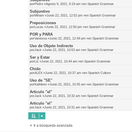
por
Pedro
»Agosto 9, 2021, 9:19 am »en
Spanish Grammar
Subjuntivo
por
Miriam
»Junio 22, 2021, 12:52 pm »en
Spanish Grammar
Preposiciones
por
Lucas
»Junio 22, 2021, 12:50 pm »en
Spanish Grammar
POR y PARA
por
Vanessa
»Junio 22, 2021, 12:49 pm »en
Spanish Grammar
Uso de Objeto Indirecto
por
Jack
»Junio 22, 2021, 10:53 am »en
Spanish Grammar
Ser y Estar
por
Liz
»Junio 22, 2021, 10:44 am »en
Spanish Grammar
Chido
por
ALEX
»Junio 22, 2021, 10:37 am »en
Spanish Culture
Uso de "SE"
por
Kathleen
»Junio 22, 2021, 10:35 am »en
Spanish Grammar
Articulo "el"
por
Jack
»Junio 22, 2021, 10:32 am »en
Spanish Grammar
Articulo "el"
por
Jack
»Junio 22, 2021, 10:31 am »en
Spanish Grammar
Ir a búsqueda avanzada