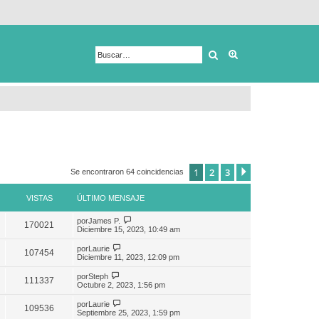
Buscar
Búsqueda avanza
1
2
3
Siguiente
Se encontraron 64 coincidencias
VISTAS
ÚLTIMO MENSAJE
por
James P.
170021
Diciembre 15, 2023, 10:49 am
por
Laurie
107454
Diciembre 11, 2023, 12:09 pm
por
Steph
111337
Octubre 2, 2023, 1:56 pm
por
Laurie
109536
Septiembre 25, 2023, 1:59 pm