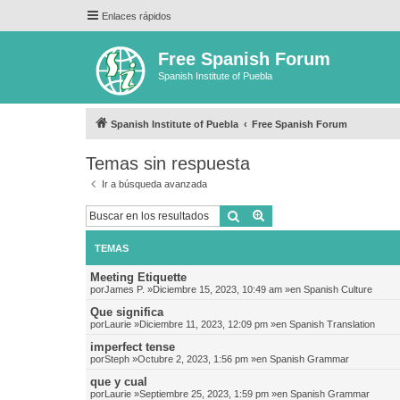
Enlaces rápidos
Free Spanish Forum
Spanish Institute of Puebla
Spanish Institute of Puebla
Free Spanish Forum
Temas sin respuesta
Ir a búsqueda avanzada
Buscar
Búsqueda avanzada
TEMAS
Meeting Etiquette
por
James P.
»Diciembre 15, 2023, 10:49 am »en
Spanish Culture
Que significa
por
Laurie
»Diciembre 11, 2023, 12:09 pm »en
Spanish Translation
imperfect tense
por
Steph
»Octubre 2, 2023, 1:56 pm »en
Spanish Grammar
que y cual
por
Laurie
»Septiembre 25, 2023, 1:59 pm »en
Spanish Grammar