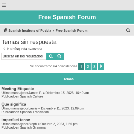
Free Spanish Forum
B
Spanish Institute of Puebla
Free Spanish Forum
u
Temas sin respuesta
s
Ir a búsqueda avanzada
c
Buscar
Búsqueda avanzada
a
1
2
3
Siguiente
Se encontraron 64 coincidencias
r
Temas
Meeting Etiquette
Último mensajepor
James P.
«
Diciembre 15, 2023, 10:49 am
Publicadoen
Spanish Culture
Que significa
Último mensajepor
Laurie
«
Diciembre 11, 2023, 12:09 pm
Publicadoen
Spanish Translation
imperfect tense
Último mensajepor
Steph
«
Octubre 2, 2023, 1:56 pm
Publicadoen
Spanish Grammar