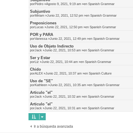
por
Pedro
»Agosto 9, 2021, 9:19 am »en
Spanish Grammar
Subjuntivo
por
Miriam
»Junio 22, 2021, 12:52 pm »en
Spanish Grammar
Preposiciones
por
Lucas
»Junio 22, 2021, 12:50 pm »en
Spanish Grammar
POR y PARA
por
Vanessa
»Junio 22, 2021, 12:49 pm »en
Spanish Grammar
Uso de Objeto Indirecto
por
Jack
»Junio 22, 2021, 10:53 am »en
Spanish Grammar
Ser y Estar
por
Liz
»Junio 22, 2021, 10:44 am »en
Spanish Grammar
Chido
por
ALEX
»Junio 22, 2021, 10:37 am »en
Spanish Culture
Uso de "SE"
por
Kathleen
»Junio 22, 2021, 10:35 am »en
Spanish Grammar
Articulo "el"
por
Jack
»Junio 22, 2021, 10:32 am »en
Spanish Grammar
Articulo "el"
por
Jack
»Junio 22, 2021, 10:31 am »en
Spanish Grammar
Ir a búsqueda avanzada