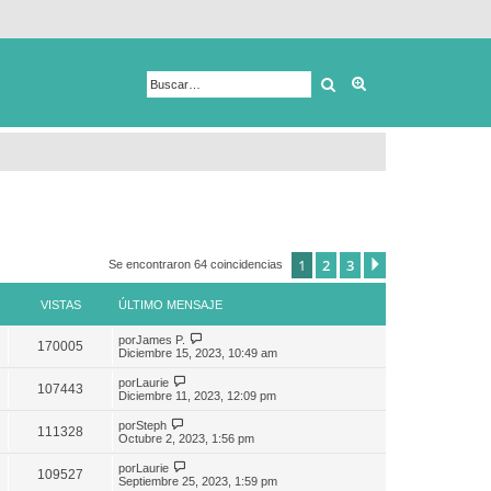
Buscar
Búsqueda avanza
1
2
3
Siguiente
Se encontraron 64 coincidencias
VISTAS
ÚLTIMO MENSAJE
por
James P.
170005
Diciembre 15, 2023, 10:49 am
por
Laurie
107443
Diciembre 11, 2023, 12:09 pm
por
Steph
111328
Octubre 2, 2023, 1:56 pm
por
Laurie
109527
Septiembre 25, 2023, 1:59 pm