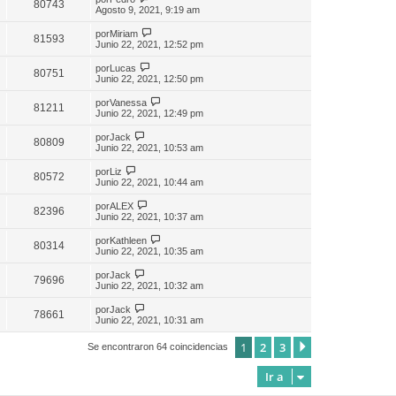
80743
Agosto 9, 2021, 9:19 am
por
Miriam
81593
Junio 22, 2021, 12:52 pm
por
Lucas
80751
Junio 22, 2021, 12:50 pm
por
Vanessa
81211
Junio 22, 2021, 12:49 pm
por
Jack
80809
Junio 22, 2021, 10:53 am
por
Liz
80572
Junio 22, 2021, 10:44 am
por
ALEX
82396
Junio 22, 2021, 10:37 am
por
Kathleen
80314
Junio 22, 2021, 10:35 am
por
Jack
79696
Junio 22, 2021, 10:32 am
por
Jack
78661
Junio 22, 2021, 10:31 am
1
2
3
Siguiente
Se encontraron 64 coincidencias
Ir a