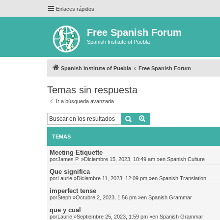
Enlaces rápidos
Free Spanish Forum
Spanish Institute of Puebla
Spanish Institute of Puebla
Free Spanish Forum
Temas sin respuesta
Ir a búsqueda avanzada
Buscar
Búsqueda avanzada
TEMAS
Meeting Etiquette
por
James P.
»Diciembre 15, 2023, 10:49 am »en
Spanish Culture
Que significa
por
Laurie
»Diciembre 11, 2023, 12:09 pm »en
Spanish Translation
imperfect tense
por
Steph
»Octubre 2, 2023, 1:56 pm »en
Spanish Grammar
que y cual
por
Laurie
»Septiembre 25, 2023, 1:59 pm »en
Spanish Grammar