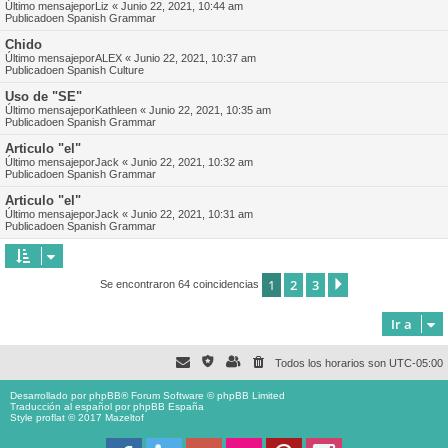
Último mensajepor
Liz
«
Junio 22, 2021, 10:44 am
Publicadoen
Spanish Grammar
Chido
Último mensajepor
ALEX
«
Junio 22, 2021, 10:37 am
Publicadoen
Spanish Culture
Uso de "SE"
Último mensajepor
Kathleen
«
Junio 22, 2021, 10:35 am
Publicadoen
Spanish Grammar
Articulo "el"
Último mensajepor
Jack
«
Junio 22, 2021, 10:32 am
Publicadoen
Spanish Grammar
Articulo "el"
Último mensajepor
Jack
«
Junio 22, 2021, 10:31 am
Publicadoen
Spanish Grammar
1
2
3
Siguiente
Se encontraron 64 coincidencias
Ir a
Todos los horarios son
UTC-05:00
Desarrollado por
phpBB
® Forum Software © phpBB Limited
Traducción al español por
phpBB España
Style proflat © 2017
Mazeltof