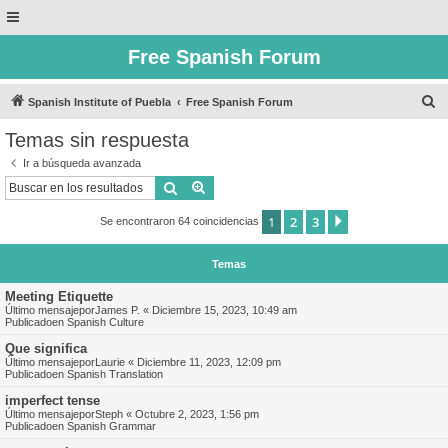
Free Spanish Forum
B
Spanish Institute of Puebla
Free Spanish Forum
u
Temas sin respuesta
s
Ir a búsqueda avanzada
c
Buscar
Búsqueda avanzada
a
1
2
3
Siguiente
Se encontraron 64 coincidencias
r
Temas
Meeting Etiquette
Último mensajepor
James P.
«
Diciembre 15, 2023, 10:49 am
Publicadoen
Spanish Culture
Que significa
Último mensajepor
Laurie
«
Diciembre 11, 2023, 12:09 pm
Publicadoen
Spanish Translation
imperfect tense
Último mensajepor
Steph
«
Octubre 2, 2023, 1:56 pm
Publicadoen
Spanish Grammar