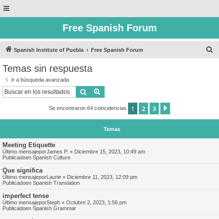
Free Spanish Forum
B
Spanish Institute of Puebla
Free Spanish Forum
u
Temas sin respuesta
s
Ir a búsqueda avanzada
c
Buscar
Búsqueda avanzada
a
1
2
3
Siguiente
Se encontraron 64 coincidencias
r
Temas
Meeting Etiquette
Último mensajepor
James P.
«
Diciembre 15, 2023, 10:49 am
Publicadoen
Spanish Culture
Que significa
Último mensajepor
Laurie
«
Diciembre 11, 2023, 12:09 pm
Publicadoen
Spanish Translation
imperfect tense
Último mensajepor
Steph
«
Octubre 2, 2023, 1:56 pm
Publicadoen
Spanish Grammar