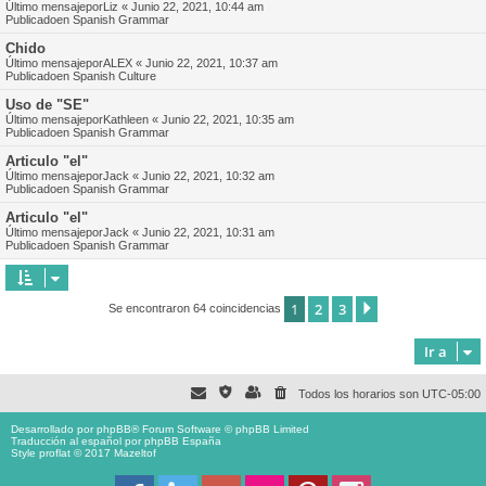
Último mensajepor
Liz
«
Junio 22, 2021, 10:44 am
Publicadoen
Spanish Grammar
Chido
Último mensajepor
ALEX
«
Junio 22, 2021, 10:37 am
Publicadoen
Spanish Culture
Uso de "SE"
Último mensajepor
Kathleen
«
Junio 22, 2021, 10:35 am
Publicadoen
Spanish Grammar
Articulo "el"
Último mensajepor
Jack
«
Junio 22, 2021, 10:32 am
Publicadoen
Spanish Grammar
Articulo "el"
Último mensajepor
Jack
«
Junio 22, 2021, 10:31 am
Publicadoen
Spanish Grammar
1
2
3
Siguiente
Se encontraron 64 coincidencias
Ir a
Todos los horarios son
UTC-05:00
Desarrollado por
phpBB
® Forum Software © phpBB Limited
Traducción al español por
phpBB España
Style proflat © 2017
Mazeltof