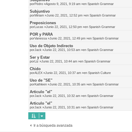
por
Pedro
»Agosto 9, 2021, 9:19 am »en
Spanish Grammar
Subjuntivo
por
Miriam
»Junio 22, 2021, 12:52 pm »en
Spanish Grammar
Preposiciones
por
Lucas
»Junio 22, 2021, 12:50 pm »en
Spanish Grammar
POR y PARA
por
Vanessa
»Junio 22, 2021, 12:49 pm »en
Spanish Grammar
Uso de Objeto Indirecto
por
Jack
»Junio 22, 2021, 10:53 am »en
Spanish Grammar
Ser y Estar
por
Liz
»Junio 22, 2021, 10:44 am »en
Spanish Grammar
Chido
por
ALEX
»Junio 22, 2021, 10:37 am »en
Spanish Culture
Uso de "SE"
por
Kathleen
»Junio 22, 2021, 10:35 am »en
Spanish Grammar
Articulo "el"
por
Jack
»Junio 22, 2021, 10:32 am »en
Spanish Grammar
Articulo "el"
por
Jack
»Junio 22, 2021, 10:31 am »en
Spanish Grammar
Ir a búsqueda avanzada