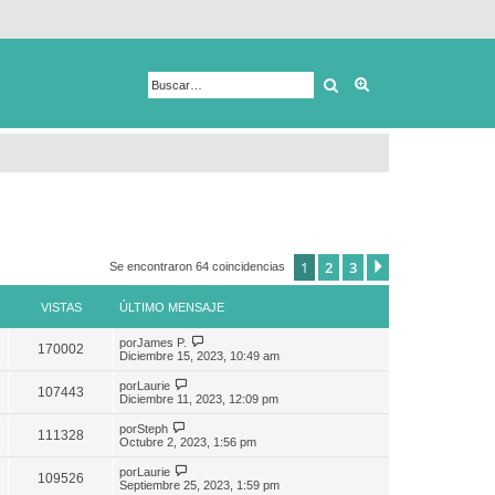
Buscar
Búsqueda avanza
1
2
3
Siguiente
Se encontraron 64 coincidencias
VISTAS
ÚLTIMO MENSAJE
por
James P.
170002
Diciembre 15, 2023, 10:49 am
por
Laurie
107443
Diciembre 11, 2023, 12:09 pm
por
Steph
111328
Octubre 2, 2023, 1:56 pm
por
Laurie
109526
Septiembre 25, 2023, 1:59 pm