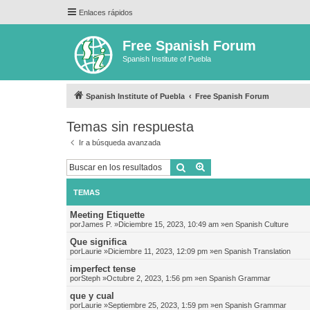
Enlaces rápidos
Free Spanish Forum
Spanish Institute of Puebla
Spanish Institute of Puebla
Free Spanish Forum
Temas sin respuesta
Ir a búsqueda avanzada
Buscar
Búsqueda avanzada
TEMAS
Meeting Etiquette
por
James P.
»Diciembre 15, 2023, 10:49 am »en
Spanish Culture
Que significa
por
Laurie
»Diciembre 11, 2023, 12:09 pm »en
Spanish Translation
imperfect tense
por
Steph
»Octubre 2, 2023, 1:56 pm »en
Spanish Grammar
que y cual
por
Laurie
»Septiembre 25, 2023, 1:59 pm »en
Spanish Grammar