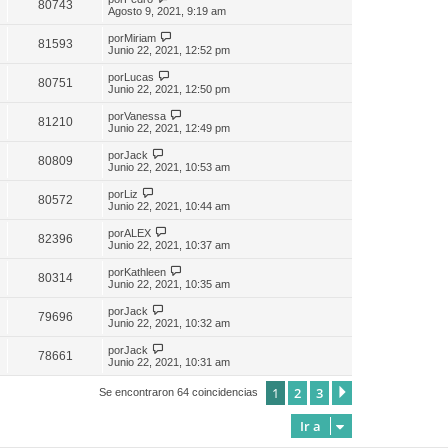
80743
Agosto 9, 2021, 9:19 am
por
Miriam
81593
Junio 22, 2021, 12:52 pm
por
Lucas
80751
Junio 22, 2021, 12:50 pm
por
Vanessa
81210
Junio 22, 2021, 12:49 pm
por
Jack
80809
Junio 22, 2021, 10:53 am
por
Liz
80572
Junio 22, 2021, 10:44 am
por
ALEX
82396
Junio 22, 2021, 10:37 am
por
Kathleen
80314
Junio 22, 2021, 10:35 am
por
Jack
79696
Junio 22, 2021, 10:32 am
por
Jack
78661
Junio 22, 2021, 10:31 am
1
2
3
Siguiente
Se encontraron 64 coincidencias
Ir a