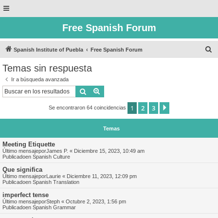
Free Spanish Forum
B
Spanish Institute of Puebla
Free Spanish Forum
u
Temas sin respuesta
s
Ir a búsqueda avanzada
c
Buscar
Búsqueda avanzada
a
1
2
3
Siguiente
Se encontraron 64 coincidencias
r
Temas
Meeting Etiquette
Último mensajepor
James P.
«
Diciembre 15, 2023, 10:49 am
Publicadoen
Spanish Culture
Que significa
Último mensajepor
Laurie
«
Diciembre 11, 2023, 12:09 pm
Publicadoen
Spanish Translation
imperfect tense
Último mensajepor
Steph
«
Octubre 2, 2023, 1:56 pm
Publicadoen
Spanish Grammar