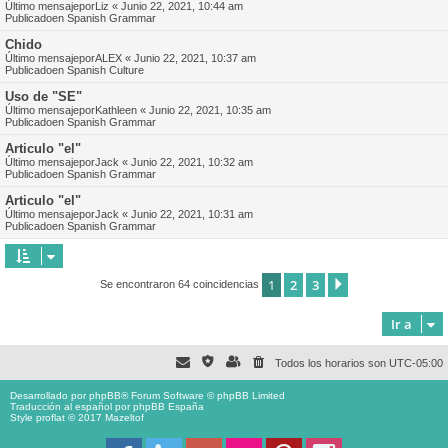
Último mensajepor
Liz
«
Junio 22, 2021, 10:44 am
Publicadoen
Spanish Grammar
Chido
Último mensajepor
ALEX
«
Junio 22, 2021, 10:37 am
Publicadoen
Spanish Culture
Uso de "SE"
Último mensajepor
Kathleen
«
Junio 22, 2021, 10:35 am
Publicadoen
Spanish Grammar
Articulo "el"
Último mensajepor
Jack
«
Junio 22, 2021, 10:32 am
Publicadoen
Spanish Grammar
Articulo "el"
Último mensajepor
Jack
«
Junio 22, 2021, 10:31 am
Publicadoen
Spanish Grammar
1
2
3
Siguiente
Se encontraron 64 coincidencias
Ir a
Todos los horarios son
UTC-05:00
Desarrollado por
phpBB
® Forum Software © phpBB Limited
Traducción al español por
phpBB España
Style proflat © 2017
Mazeltof