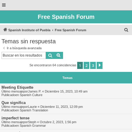
Free Spanish Forum
B
Spanish Institute of Puebla
Free Spanish Forum
u
Temas sin respuesta
s
Ir a búsqueda avanzada
c
Buscar
Búsqueda avanzada
a
1
2
3
Siguiente
Se encontraron 64 coincidencias
r
Temas
Meeting Etiquette
Último mensajepor
James P.
«
Diciembre 15, 2023, 10:49 am
Publicadoen
Spanish Culture
Que significa
Último mensajepor
Laurie
«
Diciembre 11, 2023, 12:09 pm
Publicadoen
Spanish Translation
imperfect tense
Último mensajepor
Steph
«
Octubre 2, 2023, 1:56 pm
Publicadoen
Spanish Grammar