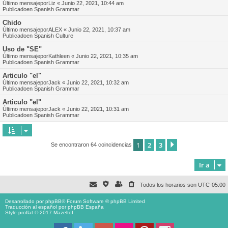
Último mensajepor
Liz
«
Junio 22, 2021, 10:44 am
Publicadoen
Spanish Grammar
Chido
Último mensajepor
ALEX
«
Junio 22, 2021, 10:37 am
Publicadoen
Spanish Culture
Uso de "SE"
Último mensajepor
Kathleen
«
Junio 22, 2021, 10:35 am
Publicadoen
Spanish Grammar
Articulo "el"
Último mensajepor
Jack
«
Junio 22, 2021, 10:32 am
Publicadoen
Spanish Grammar
Articulo "el"
Último mensajepor
Jack
«
Junio 22, 2021, 10:31 am
Publicadoen
Spanish Grammar
1
2
3
Siguiente
Se encontraron 64 coincidencias
Ir a
Todos los horarios son
UTC-05:00
Desarrollado por
phpBB
® Forum Software © phpBB Limited
Traducción al español por
phpBB España
Style proflat © 2017
Mazeltof