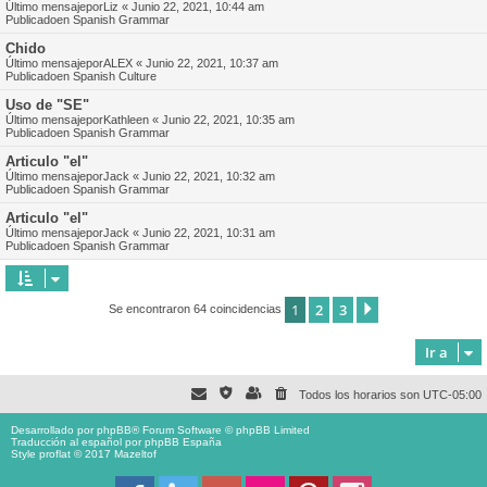
Último mensajepor
Liz
«
Junio 22, 2021, 10:44 am
Publicadoen
Spanish Grammar
Chido
Último mensajepor
ALEX
«
Junio 22, 2021, 10:37 am
Publicadoen
Spanish Culture
Uso de "SE"
Último mensajepor
Kathleen
«
Junio 22, 2021, 10:35 am
Publicadoen
Spanish Grammar
Articulo "el"
Último mensajepor
Jack
«
Junio 22, 2021, 10:32 am
Publicadoen
Spanish Grammar
Articulo "el"
Último mensajepor
Jack
«
Junio 22, 2021, 10:31 am
Publicadoen
Spanish Grammar
1
2
3
Siguiente
Se encontraron 64 coincidencias
Ir a
Todos los horarios son
UTC-05:00
Desarrollado por
phpBB
® Forum Software © phpBB Limited
Traducción al español por
phpBB España
Style proflat © 2017
Mazeltof