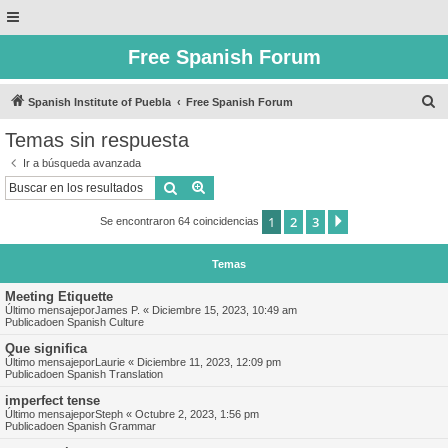
Free Spanish Forum
B
Spanish Institute of Puebla
Free Spanish Forum
u
Temas sin respuesta
s
Ir a búsqueda avanzada
c
Buscar
Búsqueda avanzada
a
1
2
3
Siguiente
Se encontraron 64 coincidencias
r
Temas
Meeting Etiquette
Último mensajepor
James P.
«
Diciembre 15, 2023, 10:49 am
Publicadoen
Spanish Culture
Que significa
Último mensajepor
Laurie
«
Diciembre 11, 2023, 12:09 pm
Publicadoen
Spanish Translation
imperfect tense
Último mensajepor
Steph
«
Octubre 2, 2023, 1:56 pm
Publicadoen
Spanish Grammar