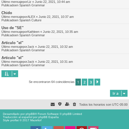
Último mensajepor
Liz
«
Junio 22, 2021, 10:44 am
Publicadoen
Spanish Grammar
Chido
Último mensajepor
ALEX
«
Junio 22, 2021, 10:37 am
Publicadoen
Spanish Culture
Uso de "SE"
Último mensajepor
Kathleen
«
Junio 22, 2021, 10:35 am
Publicadoen
Spanish Grammar
Articulo "el"
Último mensajepor
Jack
«
Junio 22, 2021, 10:32 am
Publicadoen
Spanish Grammar
Articulo "el"
Último mensajepor
Jack
«
Junio 22, 2021, 10:31 am
Publicadoen
Spanish Grammar
1
2
3
Siguiente
Se encontraron 64 coincidencias
Ir a
Todos los horarios son
UTC-05:00
Desarrollado por
phpBB
® Forum Software © phpBB Limited
Traducción al español por
phpBB España
Style proflat © 2017
Mazeltof