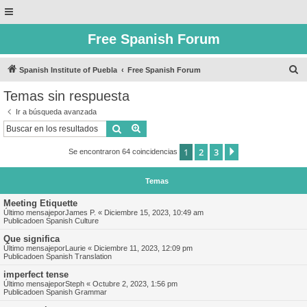
Free Spanish Forum
B
Spanish Institute of Puebla
Free Spanish Forum
u
Temas sin respuesta
s
Ir a búsqueda avanzada
c
Buscar
Búsqueda avanzada
a
1
2
3
Siguiente
Se encontraron 64 coincidencias
r
Temas
Meeting Etiquette
Último mensajepor
James P.
«
Diciembre 15, 2023, 10:49 am
Publicadoen
Spanish Culture
Que significa
Último mensajepor
Laurie
«
Diciembre 11, 2023, 12:09 pm
Publicadoen
Spanish Translation
imperfect tense
Último mensajepor
Steph
«
Octubre 2, 2023, 1:56 pm
Publicadoen
Spanish Grammar