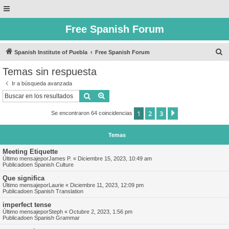
Free Spanish Forum
B
Spanish Institute of Puebla
Free Spanish Forum
u
Temas sin respuesta
s
Ir a búsqueda avanzada
c
Buscar
Búsqueda avanzada
a
1
2
3
Siguiente
Se encontraron 64 coincidencias
r
Temas
Meeting Etiquette
Último mensajepor
James P.
«
Diciembre 15, 2023, 10:49 am
Publicadoen
Spanish Culture
Que significa
Último mensajepor
Laurie
«
Diciembre 11, 2023, 12:09 pm
Publicadoen
Spanish Translation
imperfect tense
Último mensajepor
Steph
«
Octubre 2, 2023, 1:56 pm
Publicadoen
Spanish Grammar