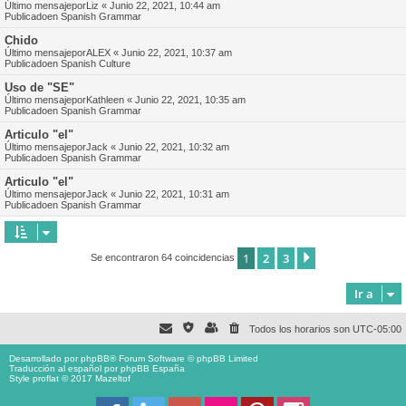
Último mensajepor
Liz
«
Junio 22, 2021, 10:44 am
Publicadoen
Spanish Grammar
Chido
Último mensajepor
ALEX
«
Junio 22, 2021, 10:37 am
Publicadoen
Spanish Culture
Uso de "SE"
Último mensajepor
Kathleen
«
Junio 22, 2021, 10:35 am
Publicadoen
Spanish Grammar
Articulo "el"
Último mensajepor
Jack
«
Junio 22, 2021, 10:32 am
Publicadoen
Spanish Grammar
Articulo "el"
Último mensajepor
Jack
«
Junio 22, 2021, 10:31 am
Publicadoen
Spanish Grammar
1
2
3
Siguiente
Se encontraron 64 coincidencias
Ir a
Todos los horarios son
UTC-05:00
Desarrollado por
phpBB
® Forum Software © phpBB Limited
Traducción al español por
phpBB España
Style proflat © 2017
Mazeltof