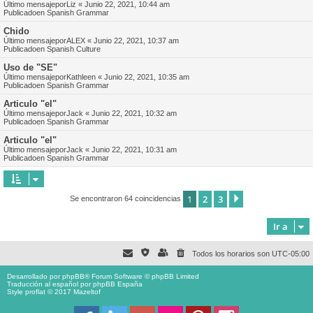
Último mensajepor
Liz
«
Junio 22, 2021, 10:44 am
Publicadoen
Spanish Grammar
Chido
Último mensajepor
ALEX
«
Junio 22, 2021, 10:37 am
Publicadoen
Spanish Culture
Uso de "SE"
Último mensajepor
Kathleen
«
Junio 22, 2021, 10:35 am
Publicadoen
Spanish Grammar
Articulo "el"
Último mensajepor
Jack
«
Junio 22, 2021, 10:32 am
Publicadoen
Spanish Grammar
Articulo "el"
Último mensajepor
Jack
«
Junio 22, 2021, 10:31 am
Publicadoen
Spanish Grammar
1
2
3
Siguiente
Se encontraron 64 coincidencias
Ir a
Todos los horarios son
UTC-05:00
Desarrollado por
phpBB
® Forum Software © phpBB Limited
Traducción al español por
phpBB España
Style proflat © 2017
Mazeltof