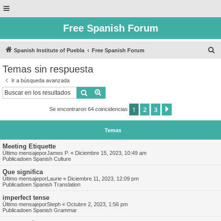
Free Spanish Forum
B
Spanish Institute of Puebla
Free Spanish Forum
u
Temas sin respuesta
s
Ir a búsqueda avanzada
c
Buscar
Búsqueda avanzada
a
1
2
3
Siguiente
Se encontraron 64 coincidencias
r
Temas
Meeting Etiquette
Último mensajepor
James P.
«
Diciembre 15, 2023, 10:49 am
Publicadoen
Spanish Culture
Que significa
Último mensajepor
Laurie
«
Diciembre 11, 2023, 12:09 pm
Publicadoen
Spanish Translation
imperfect tense
Último mensajepor
Steph
«
Octubre 2, 2023, 1:56 pm
Publicadoen
Spanish Grammar