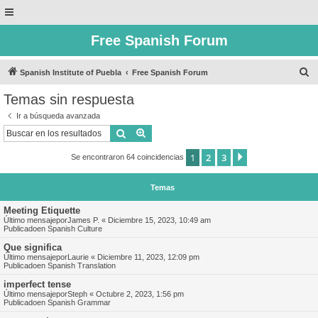
Free Spanish Forum
B
Spanish Institute of Puebla
Free Spanish Forum
u
Temas sin respuesta
s
Ir a búsqueda avanzada
c
Buscar
Búsqueda avanzada
a
1
2
3
Siguiente
Se encontraron 64 coincidencias
r
Temas
Meeting Etiquette
Último mensajepor
James P.
«
Diciembre 15, 2023, 10:49 am
Publicadoen
Spanish Culture
Que significa
Último mensajepor
Laurie
«
Diciembre 11, 2023, 12:09 pm
Publicadoen
Spanish Translation
imperfect tense
Último mensajepor
Steph
«
Octubre 2, 2023, 1:56 pm
Publicadoen
Spanish Grammar