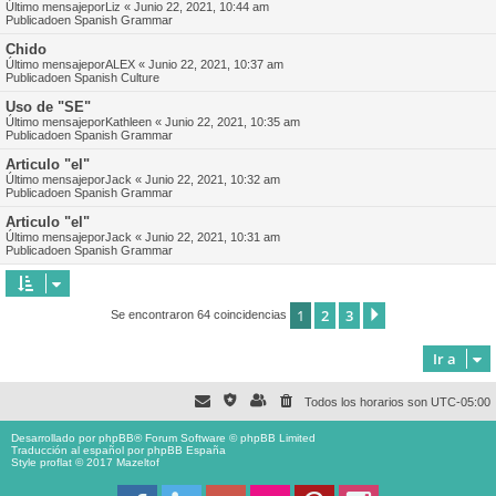
Último mensajepor
Liz
«
Junio 22, 2021, 10:44 am
Publicadoen
Spanish Grammar
Chido
Último mensajepor
ALEX
«
Junio 22, 2021, 10:37 am
Publicadoen
Spanish Culture
Uso de "SE"
Último mensajepor
Kathleen
«
Junio 22, 2021, 10:35 am
Publicadoen
Spanish Grammar
Articulo "el"
Último mensajepor
Jack
«
Junio 22, 2021, 10:32 am
Publicadoen
Spanish Grammar
Articulo "el"
Último mensajepor
Jack
«
Junio 22, 2021, 10:31 am
Publicadoen
Spanish Grammar
1
2
3
Siguiente
Se encontraron 64 coincidencias
Ir a
Todos los horarios son
UTC-05:00
Desarrollado por
phpBB
® Forum Software © phpBB Limited
Traducción al español por
phpBB España
Style proflat © 2017
Mazeltof