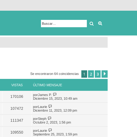
Buscar
Búsqueda avanza
1
2
3
Siguiente
Se encontraron 64 coincidencias
VISTAS
ÚLTIMO MENSAJE
por
James P.
170106
Diciembre 15, 2023, 10:49 am
por
Laurie
107472
Diciembre 11, 2023, 12:09 pm
por
Steph
111347
Octubre 2, 2023, 1:56 pm
por
Laurie
109550
Septiembre 25, 2023, 1:59 pm