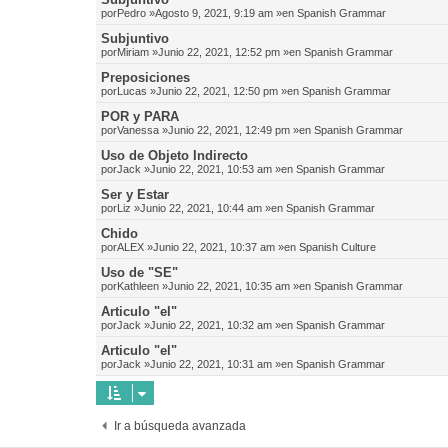
por
Pedro
»Agosto 9, 2021, 9:19 am »en
Spanish Grammar
Subjuntivo
por
Miriam
»Junio 22, 2021, 12:52 pm »en
Spanish Grammar
Preposiciones
por
Lucas
»Junio 22, 2021, 12:50 pm »en
Spanish Grammar
POR y PARA
por
Vanessa
»Junio 22, 2021, 12:49 pm »en
Spanish Grammar
Uso de Objeto Indirecto
por
Jack
»Junio 22, 2021, 10:53 am »en
Spanish Grammar
Ser y Estar
por
Liz
»Junio 22, 2021, 10:44 am »en
Spanish Grammar
Chido
por
ALEX
»Junio 22, 2021, 10:37 am »en
Spanish Culture
Uso de "SE"
por
Kathleen
»Junio 22, 2021, 10:35 am »en
Spanish Grammar
Articulo "el"
por
Jack
»Junio 22, 2021, 10:32 am »en
Spanish Grammar
Articulo "el"
por
Jack
»Junio 22, 2021, 10:31 am »en
Spanish Grammar
Ir a búsqueda avanzada