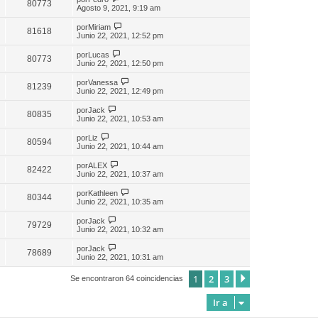
80773
Agosto 9, 2021, 9:19 am
por
Miriam
81618
Junio 22, 2021, 12:52 pm
por
Lucas
80773
Junio 22, 2021, 12:50 pm
por
Vanessa
81239
Junio 22, 2021, 12:49 pm
por
Jack
80835
Junio 22, 2021, 10:53 am
por
Liz
80594
Junio 22, 2021, 10:44 am
por
ALEX
82422
Junio 22, 2021, 10:37 am
por
Kathleen
80344
Junio 22, 2021, 10:35 am
por
Jack
79729
Junio 22, 2021, 10:32 am
por
Jack
78689
Junio 22, 2021, 10:31 am
1
2
3
Siguiente
Se encontraron 64 coincidencias
Ir a