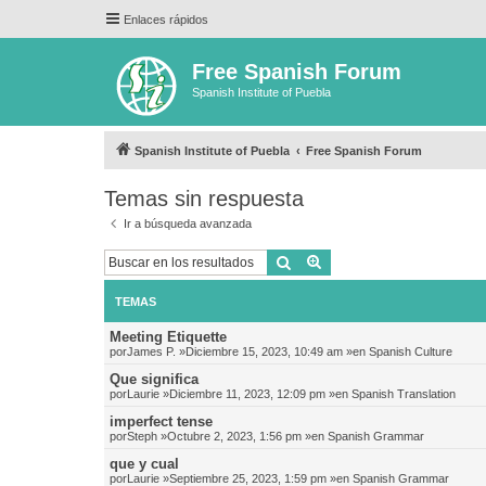
Enlaces rápidos
Free Spanish Forum
Spanish Institute of Puebla
Spanish Institute of Puebla
Free Spanish Forum
Temas sin respuesta
Ir a búsqueda avanzada
Buscar
Búsqueda avanzada
TEMAS
Meeting Etiquette
por
James P.
»Diciembre 15, 2023, 10:49 am »en
Spanish Culture
Que significa
por
Laurie
»Diciembre 11, 2023, 12:09 pm »en
Spanish Translation
imperfect tense
por
Steph
»Octubre 2, 2023, 1:56 pm »en
Spanish Grammar
que y cual
por
Laurie
»Septiembre 25, 2023, 1:59 pm »en
Spanish Grammar