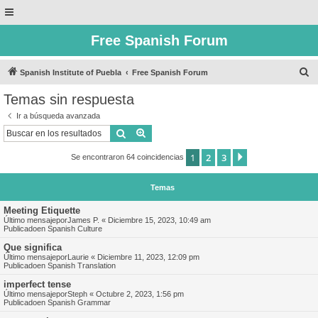
Free Spanish Forum
B
Spanish Institute of Puebla
Free Spanish Forum
u
Temas sin respuesta
s
Ir a búsqueda avanzada
c
Buscar
Búsqueda avanzada
a
1
2
3
Siguiente
Se encontraron 64 coincidencias
r
Temas
Meeting Etiquette
Último mensajepor
James P.
«
Diciembre 15, 2023, 10:49 am
Publicadoen
Spanish Culture
Que significa
Último mensajepor
Laurie
«
Diciembre 11, 2023, 12:09 pm
Publicadoen
Spanish Translation
imperfect tense
Último mensajepor
Steph
«
Octubre 2, 2023, 1:56 pm
Publicadoen
Spanish Grammar