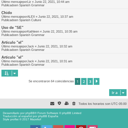
Último mensajepor
Liz
«
Junio 22, 2021, 10:44 am
Publicadoen
Spanish Grammar
Chido
Último mensajepor
ALEX
«
Junio 22, 2021, 10:37 am
Publicadoen
Spanish Culture
Uso de "SE"
Último mensajepor
Kathleen
«
Junio 22, 2021, 10:35 am
Publicadoen
Spanish Grammar
Articulo "el"
Último mensajepor
Jack
«
Junio 22, 2021, 10:32 am
Publicadoen
Spanish Grammar
Articulo "el"
Último mensajepor
Jack
«
Junio 22, 2021, 10:31 am
Publicadoen
Spanish Grammar
1
2
3
Siguiente
Se encontraron 64 coincidencias
Ir a
Todos los horarios son
UTC-05:00
Desarrollado por
phpBB
® Forum Software © phpBB Limited
Traducción al español por
phpBB España
Style proflat © 2017
Mazeltof