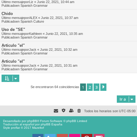
Último mensajepor
Liz
«
Junio 22, 2021, 10:44 am
Publicadoen
Spanish Grammar
Chido
Último mensajepor
ALEX
«
Junio 22, 2021, 10:37 am
Publicadoen
Spanish Culture
Uso de "SE"
Último mensajepor
Kathleen
«
Junio 22, 2021, 10:35 am
Publicadoen
Spanish Grammar
Articulo "el"
Último mensajepor
Jack
«
Junio 22, 2021, 10:32 am
Publicadoen
Spanish Grammar
Articulo "el"
Último mensajepor
Jack
«
Junio 22, 2021, 10:31 am
Publicadoen
Spanish Grammar
1
2
3
Siguiente
Se encontraron 64 coincidencias
Ir a
Todos los horarios son
UTC-05:00
Desarrollado por
phpBB
® Forum Software © phpBB Limited
Traducción al español por
phpBB España
Style proflat © 2017
Mazeltof