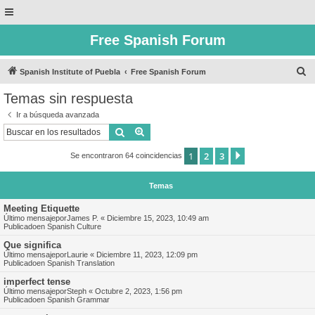
Free Spanish Forum
B
Spanish Institute of Puebla
Free Spanish Forum
u
Temas sin respuesta
s
Ir a búsqueda avanzada
c
Buscar
Búsqueda avanzada
a
1
2
3
Siguiente
Se encontraron 64 coincidencias
r
Temas
Meeting Etiquette
Último mensajepor
James P.
«
Diciembre 15, 2023, 10:49 am
Publicadoen
Spanish Culture
Que significa
Último mensajepor
Laurie
«
Diciembre 11, 2023, 12:09 pm
Publicadoen
Spanish Translation
imperfect tense
Último mensajepor
Steph
«
Octubre 2, 2023, 1:56 pm
Publicadoen
Spanish Grammar