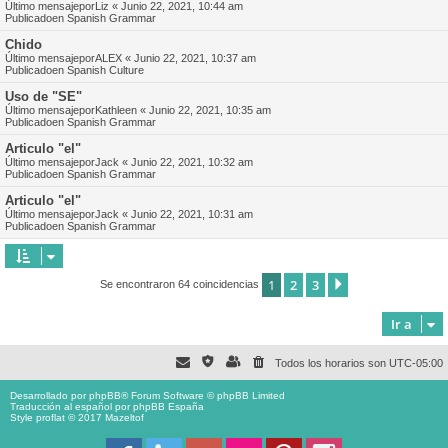
Último mensajepor
Liz
«
Junio 22, 2021, 10:44 am
Publicadoen
Spanish Grammar
Chido
Último mensajepor
ALEX
«
Junio 22, 2021, 10:37 am
Publicadoen
Spanish Culture
Uso de "SE"
Último mensajepor
Kathleen
«
Junio 22, 2021, 10:35 am
Publicadoen
Spanish Grammar
Articulo "el"
Último mensajepor
Jack
«
Junio 22, 2021, 10:32 am
Publicadoen
Spanish Grammar
Articulo "el"
Último mensajepor
Jack
«
Junio 22, 2021, 10:31 am
Publicadoen
Spanish Grammar
1
2
3
Siguiente
Se encontraron 64 coincidencias
Ir a
Todos los horarios son
UTC-05:00
Desarrollado por
phpBB
® Forum Software © phpBB Limited
Traducción al español por
phpBB España
Style proflat © 2017
Mazeltof