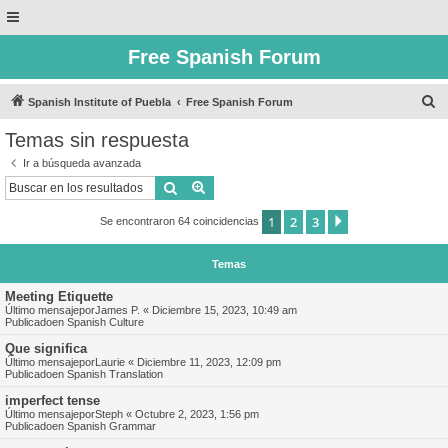
Free Spanish Forum
B
Spanish Institute of Puebla
Free Spanish Forum
u
Temas sin respuesta
s
Ir a búsqueda avanzada
c
Buscar
Búsqueda avanzada
a
1
2
3
Siguiente
Se encontraron 64 coincidencias
r
Temas
Meeting Etiquette
Último mensajepor
James P.
«
Diciembre 15, 2023, 10:49 am
Publicadoen
Spanish Culture
Que significa
Último mensajepor
Laurie
«
Diciembre 11, 2023, 12:09 pm
Publicadoen
Spanish Translation
imperfect tense
Último mensajepor
Steph
«
Octubre 2, 2023, 1:56 pm
Publicadoen
Spanish Grammar