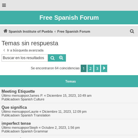
Free Spanish Forum
B
Spanish Institute of Puebla
Free Spanish Forum
u
Temas sin respuesta
s
Ir a búsqueda avanzada
c
Buscar
Búsqueda avanzada
a
1
2
3
Siguiente
Se encontraron 64 coincidencias
r
Temas
Meeting Etiquette
Último mensajepor
James P.
«
Diciembre 15, 2023, 10:49 am
Publicadoen
Spanish Culture
Que significa
Último mensajepor
Laurie
«
Diciembre 11, 2023, 12:09 pm
Publicadoen
Spanish Translation
imperfect tense
Último mensajepor
Steph
«
Octubre 2, 2023, 1:56 pm
Publicadoen
Spanish Grammar