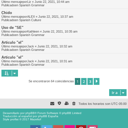
Último mensajepor
Liz
«
Junio 22, 2021, 10:44 am
Publicadoen
Spanish Grammar
Chido
Último mensajepor
ALEX
«
Junio 22, 2021, 10:37 am
Publicadoen
Spanish Culture
Uso de "SE"
Último mensajepor
Kathleen
«
Junio 22, 2021, 10:35 am
Publicadoen
Spanish Grammar
Articulo "el"
Último mensajepor
Jack
«
Junio 22, 2021, 10:32 am
Publicadoen
Spanish Grammar
Articulo "el"
Último mensajepor
Jack
«
Junio 22, 2021, 10:31 am
Publicadoen
Spanish Grammar
1
2
3
Siguiente
Se encontraron 64 coincidencias
Ir a
Todos los horarios son
UTC-05:00
Desarrollado por
phpBB
® Forum Software © phpBB Limited
Traducción al español por
phpBB España
Style proflat © 2017
Mazeltof