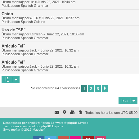
Último mensajepor
Liz
«
Junio 22, 2021, 10:44 am
Publicadoen
Spanish Grammar
Chido
Último mensajepor
ALEX
«
Junio 22, 2021, 10:37 am
Publicadoen
Spanish Culture
Uso de "SE"
Último mensajepor
Kathleen
«
Junio 22, 2021, 10:35 am
Publicadoen
Spanish Grammar
Articulo "el"
Último mensajepor
Jack
«
Junio 22, 2021, 10:32 am
Publicadoen
Spanish Grammar
Articulo "el"
Último mensajepor
Jack
«
Junio 22, 2021, 10:31 am
Publicadoen
Spanish Grammar
1
2
3
Siguiente
Se encontraron 64 coincidencias
Ir a
Todos los horarios son
UTC-05:00
Desarrollado por
phpBB
® Forum Software © phpBB Limited
Traducción al español por
phpBB España
Style proflat © 2017
Mazeltof