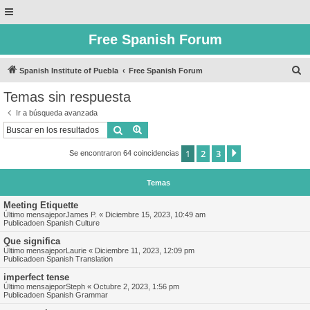
Free Spanish Forum
B
Spanish Institute of Puebla
Free Spanish Forum
u
Temas sin respuesta
s
Ir a búsqueda avanzada
c
Buscar
Búsqueda avanzada
a
1
2
3
Siguiente
Se encontraron 64 coincidencias
r
Temas
Meeting Etiquette
Último mensajepor
James P.
«
Diciembre 15, 2023, 10:49 am
Publicadoen
Spanish Culture
Que significa
Último mensajepor
Laurie
«
Diciembre 11, 2023, 12:09 pm
Publicadoen
Spanish Translation
imperfect tense
Último mensajepor
Steph
«
Octubre 2, 2023, 1:56 pm
Publicadoen
Spanish Grammar