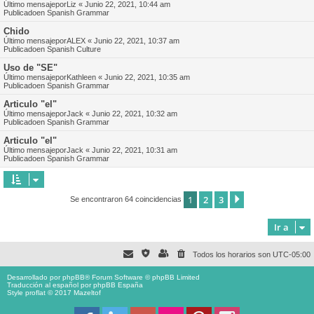
Último mensajepor
Liz
«
Junio 22, 2021, 10:44 am
Publicadoen
Spanish Grammar
Chido
Último mensajepor
ALEX
«
Junio 22, 2021, 10:37 am
Publicadoen
Spanish Culture
Uso de "SE"
Último mensajepor
Kathleen
«
Junio 22, 2021, 10:35 am
Publicadoen
Spanish Grammar
Articulo "el"
Último mensajepor
Jack
«
Junio 22, 2021, 10:32 am
Publicadoen
Spanish Grammar
Articulo "el"
Último mensajepor
Jack
«
Junio 22, 2021, 10:31 am
Publicadoen
Spanish Grammar
1
2
3
Siguiente
Se encontraron 64 coincidencias
Ir a
Todos los horarios son
UTC-05:00
Desarrollado por
phpBB
® Forum Software © phpBB Limited
Traducción al español por
phpBB España
Style proflat © 2017
Mazeltof