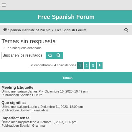
Free Spanish Forum
B
Spanish Institute of Puebla
Free Spanish Forum
u
Temas sin respuesta
s
Ir a búsqueda avanzada
c
Buscar
Búsqueda avanzada
a
1
2
3
Siguiente
Se encontraron 64 coincidencias
r
Temas
Meeting Etiquette
Último mensajepor
James P.
«
Diciembre 15, 2023, 10:49 am
Publicadoen
Spanish Culture
Que significa
Último mensajepor
Laurie
«
Diciembre 11, 2023, 12:09 pm
Publicadoen
Spanish Translation
imperfect tense
Último mensajepor
Steph
«
Octubre 2, 2023, 1:56 pm
Publicadoen
Spanish Grammar