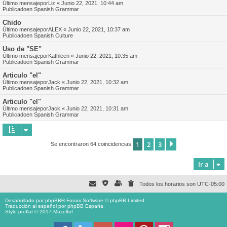
Último mensajepor
Liz
«
Junio 22, 2021, 10:44 am
Publicadoen
Spanish Grammar
Chido
Último mensajepor
ALEX
«
Junio 22, 2021, 10:37 am
Publicadoen
Spanish Culture
Uso de "SE"
Último mensajepor
Kathleen
«
Junio 22, 2021, 10:35 am
Publicadoen
Spanish Grammar
Articulo "el"
Último mensajepor
Jack
«
Junio 22, 2021, 10:32 am
Publicadoen
Spanish Grammar
Articulo "el"
Último mensajepor
Jack
«
Junio 22, 2021, 10:31 am
Publicadoen
Spanish Grammar
1
2
3
Siguiente
Se encontraron 64 coincidencias
Ir a
Todos los horarios son
UTC-05:00
Desarrollado por
phpBB
® Forum Software © phpBB Limited
Traducción al español por
phpBB España
Style proflat © 2017
Mazeltof