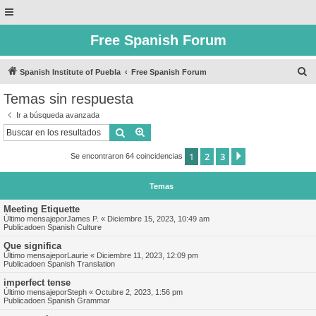
Free Spanish Forum
B
Spanish Institute of Puebla
Free Spanish Forum
u
Temas sin respuesta
s
Ir a búsqueda avanzada
c
Buscar
Búsqueda avanzada
a
1
2
3
Siguiente
Se encontraron 64 coincidencias
r
Temas
Meeting Etiquette
Último mensajepor
James P.
«
Diciembre 15, 2023, 10:49 am
Publicadoen
Spanish Culture
Que significa
Último mensajepor
Laurie
«
Diciembre 11, 2023, 12:09 pm
Publicadoen
Spanish Translation
imperfect tense
Último mensajepor
Steph
«
Octubre 2, 2023, 1:56 pm
Publicadoen
Spanish Grammar