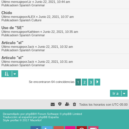
Último mensajepor
Liz
«
Junio 22, 2021, 10:44 am
Publicadoen
Spanish Grammar
Chido
Último mensajepor
ALEX
«
Junio 22, 2021, 10:37 am
Publicadoen
Spanish Culture
Uso de "SE"
Último mensajepor
Kathleen
«
Junio 22, 2021, 10:35 am
Publicadoen
Spanish Grammar
Articulo "el"
Último mensajepor
Jack
«
Junio 22, 2021, 10:32 am
Publicadoen
Spanish Grammar
Articulo "el"
Último mensajepor
Jack
«
Junio 22, 2021, 10:31 am
Publicadoen
Spanish Grammar
1
2
3
Siguiente
Se encontraron 64 coincidencias
Ir a
Todos los horarios son
UTC-05:00
Desarrollado por
phpBB
® Forum Software © phpBB Limited
Traducción al español por
phpBB España
Style proflat © 2017
Mazeltof