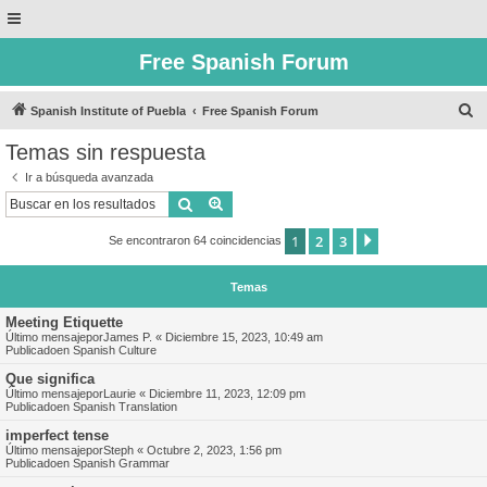
Free Spanish Forum
B
Spanish Institute of Puebla
Free Spanish Forum
u
Temas sin respuesta
s
Ir a búsqueda avanzada
c
Buscar
Búsqueda avanzada
a
1
2
3
Siguiente
Se encontraron 64 coincidencias
r
Temas
Meeting Etiquette
Último mensajepor
James P.
«
Diciembre 15, 2023, 10:49 am
Publicadoen
Spanish Culture
Que significa
Último mensajepor
Laurie
«
Diciembre 11, 2023, 12:09 pm
Publicadoen
Spanish Translation
imperfect tense
Último mensajepor
Steph
«
Octubre 2, 2023, 1:56 pm
Publicadoen
Spanish Grammar