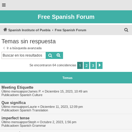
Free Spanish Forum
B
Spanish Institute of Puebla
Free Spanish Forum
u
Temas sin respuesta
s
Ir a búsqueda avanzada
c
Buscar
Búsqueda avanzada
a
1
2
3
Siguiente
Se encontraron 64 coincidencias
r
Temas
Meeting Etiquette
Último mensajepor
James P.
«
Diciembre 15, 2023, 10:49 am
Publicadoen
Spanish Culture
Que significa
Último mensajepor
Laurie
«
Diciembre 11, 2023, 12:09 pm
Publicadoen
Spanish Translation
imperfect tense
Último mensajepor
Steph
«
Octubre 2, 2023, 1:56 pm
Publicadoen
Spanish Grammar