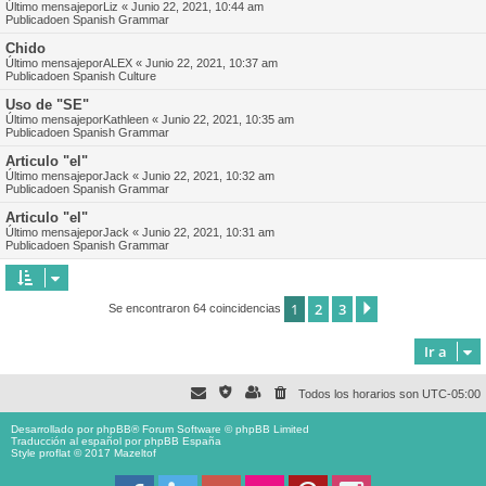
Último mensajepor
Liz
«
Junio 22, 2021, 10:44 am
Publicadoen
Spanish Grammar
Chido
Último mensajepor
ALEX
«
Junio 22, 2021, 10:37 am
Publicadoen
Spanish Culture
Uso de "SE"
Último mensajepor
Kathleen
«
Junio 22, 2021, 10:35 am
Publicadoen
Spanish Grammar
Articulo "el"
Último mensajepor
Jack
«
Junio 22, 2021, 10:32 am
Publicadoen
Spanish Grammar
Articulo "el"
Último mensajepor
Jack
«
Junio 22, 2021, 10:31 am
Publicadoen
Spanish Grammar
1
2
3
Siguiente
Se encontraron 64 coincidencias
Ir a
Todos los horarios son
UTC-05:00
Desarrollado por
phpBB
® Forum Software © phpBB Limited
Traducción al español por
phpBB España
Style proflat © 2017
Mazeltof