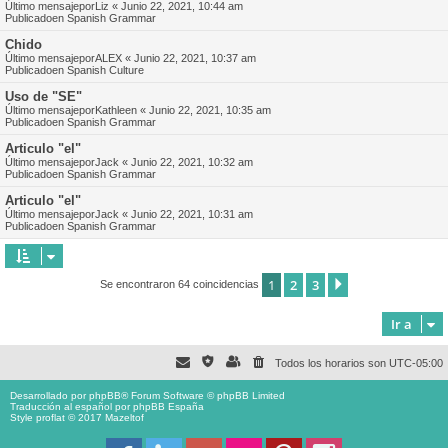
Último mensajepor
Liz
«
Junio 22, 2021, 10:44 am
Publicadoen
Spanish Grammar
Chido
Último mensajepor
ALEX
«
Junio 22, 2021, 10:37 am
Publicadoen
Spanish Culture
Uso de "SE"
Último mensajepor
Kathleen
«
Junio 22, 2021, 10:35 am
Publicadoen
Spanish Grammar
Articulo "el"
Último mensajepor
Jack
«
Junio 22, 2021, 10:32 am
Publicadoen
Spanish Grammar
Articulo "el"
Último mensajepor
Jack
«
Junio 22, 2021, 10:31 am
Publicadoen
Spanish Grammar
1
2
3
Siguiente
Se encontraron 64 coincidencias
Ir a
Todos los horarios son
UTC-05:00
Desarrollado por
phpBB
® Forum Software © phpBB Limited
Traducción al español por
phpBB España
Style proflat © 2017
Mazeltof