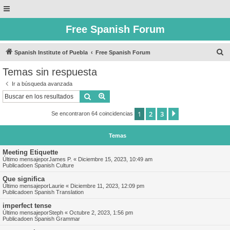
Free Spanish Forum
B
Spanish Institute of Puebla
Free Spanish Forum
u
Temas sin respuesta
s
Ir a búsqueda avanzada
c
Buscar
Búsqueda avanzada
a
1
2
3
Siguiente
Se encontraron 64 coincidencias
r
Temas
Meeting Etiquette
Último mensajepor
James P.
«
Diciembre 15, 2023, 10:49 am
Publicadoen
Spanish Culture
Que significa
Último mensajepor
Laurie
«
Diciembre 11, 2023, 12:09 pm
Publicadoen
Spanish Translation
imperfect tense
Último mensajepor
Steph
«
Octubre 2, 2023, 1:56 pm
Publicadoen
Spanish Grammar