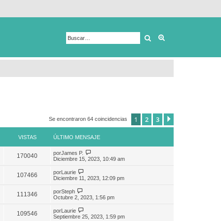
Buscar
Búsqueda avanza
1
2
3
Siguiente
Se encontraron 64 coincidencias
VISTAS
ÚLTIMO MENSAJE
por
James P.
170040
Diciembre 15, 2023, 10:49 am
por
Laurie
107466
Diciembre 11, 2023, 12:09 pm
por
Steph
111346
Octubre 2, 2023, 1:56 pm
por
Laurie
109546
Septiembre 25, 2023, 1:59 pm