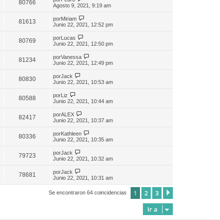
80766
Agosto 9, 2021, 9:19 am
por
Miriam
81613
Junio 22, 2021, 12:52 pm
por
Lucas
80769
Junio 22, 2021, 12:50 pm
por
Vanessa
81234
Junio 22, 2021, 12:49 pm
por
Jack
80830
Junio 22, 2021, 10:53 am
por
Liz
80588
Junio 22, 2021, 10:44 am
por
ALEX
82417
Junio 22, 2021, 10:37 am
por
Kathleen
80336
Junio 22, 2021, 10:35 am
por
Jack
79723
Junio 22, 2021, 10:32 am
por
Jack
78681
Junio 22, 2021, 10:31 am
1
2
3
Siguiente
Se encontraron 64 coincidencias
Ir a