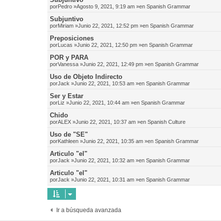
por
Pedro
»Agosto 9, 2021, 9:19 am »en
Spanish Grammar
Subjuntivo
por
Miriam
»Junio 22, 2021, 12:52 pm »en
Spanish Grammar
Preposiciones
por
Lucas
»Junio 22, 2021, 12:50 pm »en
Spanish Grammar
POR y PARA
por
Vanessa
»Junio 22, 2021, 12:49 pm »en
Spanish Grammar
Uso de Objeto Indirecto
por
Jack
»Junio 22, 2021, 10:53 am »en
Spanish Grammar
Ser y Estar
por
Liz
»Junio 22, 2021, 10:44 am »en
Spanish Grammar
Chido
por
ALEX
»Junio 22, 2021, 10:37 am »en
Spanish Culture
Uso de "SE"
por
Kathleen
»Junio 22, 2021, 10:35 am »en
Spanish Grammar
Articulo "el"
por
Jack
»Junio 22, 2021, 10:32 am »en
Spanish Grammar
Articulo "el"
por
Jack
»Junio 22, 2021, 10:31 am »en
Spanish Grammar
Ir a búsqueda avanzada