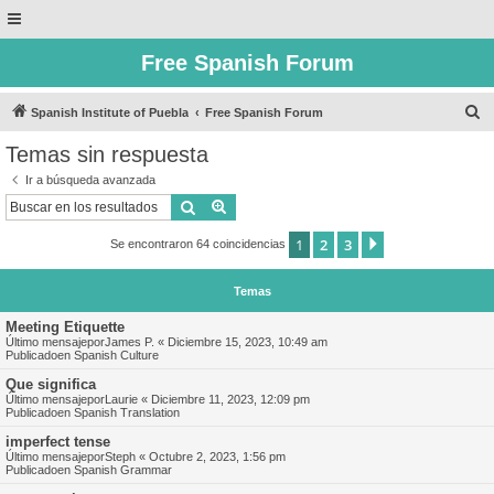
Free Spanish Forum
B
Spanish Institute of Puebla
Free Spanish Forum
u
Temas sin respuesta
s
Ir a búsqueda avanzada
c
Buscar
Búsqueda avanzada
a
1
2
3
Siguiente
Se encontraron 64 coincidencias
r
Temas
Meeting Etiquette
Último mensajepor
James P.
«
Diciembre 15, 2023, 10:49 am
Publicadoen
Spanish Culture
Que significa
Último mensajepor
Laurie
«
Diciembre 11, 2023, 12:09 pm
Publicadoen
Spanish Translation
imperfect tense
Último mensajepor
Steph
«
Octubre 2, 2023, 1:56 pm
Publicadoen
Spanish Grammar