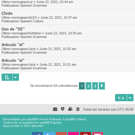
Último mensajepor
Liz
«
Junio 22, 2021, 10:44 am
Publicadoen
Spanish Grammar
Chido
Último mensajepor
ALEX
«
Junio 22, 2021, 10:37 am
Publicadoen
Spanish Culture
Uso de "SE"
Último mensajepor
Kathleen
«
Junio 22, 2021, 10:35 am
Publicadoen
Spanish Grammar
Articulo "el"
Último mensajepor
Jack
«
Junio 22, 2021, 10:32 am
Publicadoen
Spanish Grammar
Articulo "el"
Último mensajepor
Jack
«
Junio 22, 2021, 10:31 am
Publicadoen
Spanish Grammar
1
2
3
Siguiente
Se encontraron 64 coincidencias
Ir a
Todos los horarios son
UTC-05:00
Desarrollado por
phpBB
® Forum Software © phpBB Limited
Traducción al español por
phpBB España
Style proflat © 2017
Mazeltof